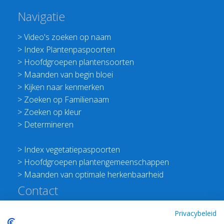
Navigatie
>
Video's zoeken op naam
>
Index Plantenpaspoorten
>
Hoofdgroepen plantensoorten
>
Maanden van begin bloei
>
Kijken naar kenmerken
>
Zoeken op Familienaam
>
Zoeken op kleur
>
Determineren
>
Index vegetatiepaspoorten
>
Hoofdgroepen plantengemeenschappen
>
Maanden van optimale herkenbaarheid
Contact
Redactie Flora van Nederland
Privacybeleid
>
Stichting Planten Dichterbij