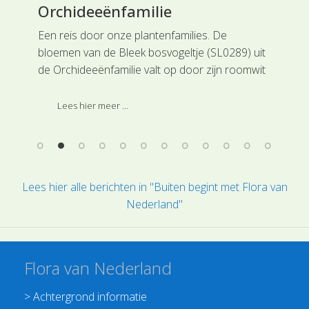
Orchideeënfamilie
Pa
Een reis door onze plantenfamilies. De
Een
t zo
bloemen van de Bleek bosvogeltje (SL0289) uit
een
oge,
de Orchideeënfamilie valt op door zijn roomwit
Paa
tot geelwit gekleurde tweezijdig symmetrische
Eur
sla
bloemen.. Deze soort is ingedeeld bij de
Lees hier meer ...
hoofdgroep Orchideeën.
Lees hier alle berichten in "Buiten begint met Flora van
Nederland"
Flora van Nederland
>
Achtergrond informatie