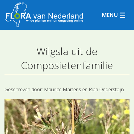
MENU
Wilgsla uit de
Plantensoorten
Composietenfamilie
Plantengemeenschappen
Determineren
Geschreven door:
Maurice Martens en Rien Ondersteijn