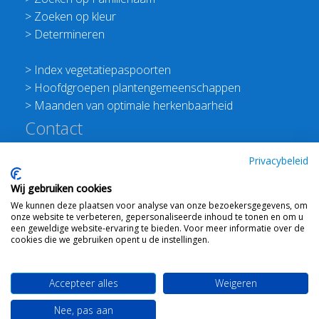
>
Zoeken op kleur
>
Determineren
>
Index vegetatiepaspoorten
>
Hoofdgroepen plantengemeenschappen
>
Maanden van optimale herkenbaarheid
Contact
Redactie Flora van Nederland
Privacybeleid
>
Stichting Planten Dichterbij
Wij gebruiken cookies
E:
info@floravannederland.nl
We kunnen deze plaatsen voor analyse van onze bezoekersgegevens, om
Plein 1992 70F 6221JP Maastricht
onze website te verbeteren, gepersonaliseerde inhoud te tonen en om u
T: 06 41237586
een geweldige website-ervaring te bieden. Voor meer informatie over de
cookies die we gebruiken opent u de instellingen.
KVK: 76114821 btw: NL860512289B01
Accepteer alles
Weigeren
Webdesign
Ton Haex
voor © 2008 - 2026 Flora van
Nee, pas aan
Nederland
-
Mail ons