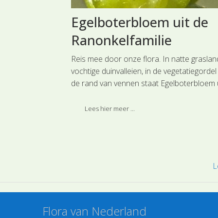
Egelboterbloem uit de
Ranonkelfamilie
 grootste gras,
Reis mee door onze flora. In natte graslan
en behoeve van
vochtige duinvalleien, in de vegetatiegorde
Mais. Deze soort
de rand van vennen staat Egelboterbloem 
 Grasachtigen.
de Ranonkelfamilie met kleine alleenstaan
bloemen en ongedeelde bladeren. Deze s
Lees hier meer ...
is ingedeeld bij de hoofdgroep
Ranonkelachtigen.
L
Flora van Nederland