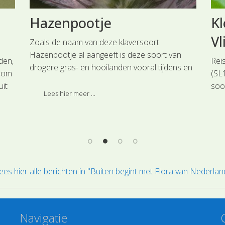
Hazenpootje
Kl
Vl
Zoals de naam van deze klaversoort
Hazenpootje al aangeeft is deze soort van
den,
Rei
drogere gras- en hooilanden vooral tijdens en
l om
(SL
na de bloei gemakkelijk te herkennen aan het
uit
soor
uiterlijk van de bloeiwijzen.
Lees hier meer ...
de
onz
oort
bod
ees hier alle berichten in "Buiten begint met Flora van Nederlan
Navigatie