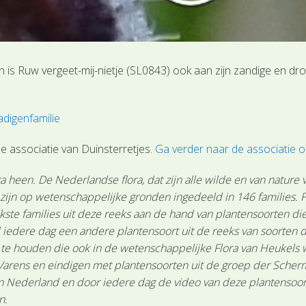
 is Ruw vergeet-mij-nietje (SL0843) ook aan zijn zandige en dr
digenfamilie
e associatie van Duinsterretjes.
Ga verder naar de associatie 
 heen. De Nederlandse flora, dat zijn alle wilde en van nature
n zijn op wetenschappelijke gronden ingedeeld in 146 families.
ste families uit deze reeks aan de hand van plantensoorten die 
 iedere dag een andere plantensoort uit de reeks van soorten d
n te houden die ook in de wetenschappelijke Flora van Heukels
Varens en eindigen met plantensoorten uit de groep der Scher
Nederland en door iedere dag de video van deze plantensoort te
n.