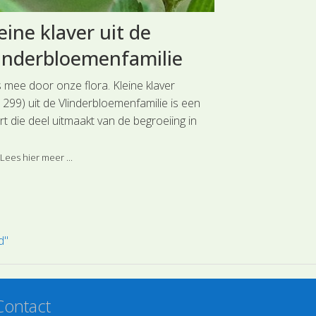
eine klaver uit de
Zandrake
inderbloemenfamilie
Kruisblo
s mee door onze flora. Kleine klaver
Reis mee door o
1299) uit de Vlinderbloemenfamilie is een
uit de Kruisbloe
t die deel uitmaakt van de begroeiing in
plantensoort wa
e gras- en hooilanden op allerlei
vastgesteld. Het
emtypen.
onderzoekers mo
Lees hier meer ...
Lees hier meer 
genetisch onder
d"
Contact