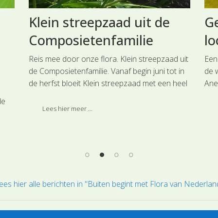
Klein streepzaad uit de
G
Composietenfamilie
lo
Reis mee door onze flora. Klein streepzaad uit
Een
de Composietenfamilie. Vanaf begin juni tot in
de 
de herfst bloeit Klein streepzaad met een heel
Ane
variabele verschijningsvorm.
Ran
de
en 
Lees hier meer ...
bod
 is
maa
aan
bui
oors
ees hier alle berichten in "Buiten begint met Flora van Nederlan