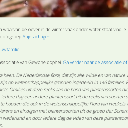
n waarvan de oever in de winter vaak onder water staat vind j
 hoofdgroep
Anjerachtigen
.
uwfamilie
associatie van Gewone dophei.
Ga verder naar de associatie 
 heen. De Nederlandse flora, dat zijn alle wilde en van nature
n zijn op wetenschappelijke gronden ingedeeld in 146 families.
ste families uit deze reeks aan de hand van plantensoorten die 
 iedere dag een andere plantensoort uit de reeks van soorten d
n te houden die ook in de wetenschappelijke Flora van Heukels
Varens en eindigen met plantensoorten uit de groep der Scher
Nederland en door iedere dag de video van deze plantensoort te
n.