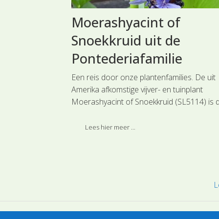
ing langs
Moerashyacint of
Snoekkruid uit de
Pontederiafamilie
met witte
 bosschages. De
Een reis door onze plantenfamilies. De uit
anten vallen op
Amerika afkomstige vijver- en tuinplant
 rood-bruine
Moerashyacint of Snoekkruid (SL5114) is 
de bladeren met
enige vertegenwoordiger van de
 en vochtige
Pontederiafamilie in Nederland. Deze soort
Lees hier meer ...
ingedeeld bij de hoofdgroep Water- en
Moerasplanten.
L