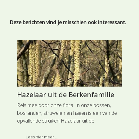
Deze berichten vind je misschien ook interessant.
Hazelaar uit de Berkenfamilie
Ru
Ru
Reis mee door onze flora. In onze bossen,
bosranden, struwelen en hagen is een van de
it
Rei
opvallende struiken Hazelaar uit de
te
her
Berkenfamilie. De struik valt in de winter al op
p de
zij
door de bloeiende mannelijke katjes en kleine
Lees hier meer ...
onz