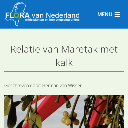
MENU
Relatie van Maretak met
Plantensoorten
kalk
Plantengemeenschappen
Determineren
Geschreven door:
Herman van Wissen