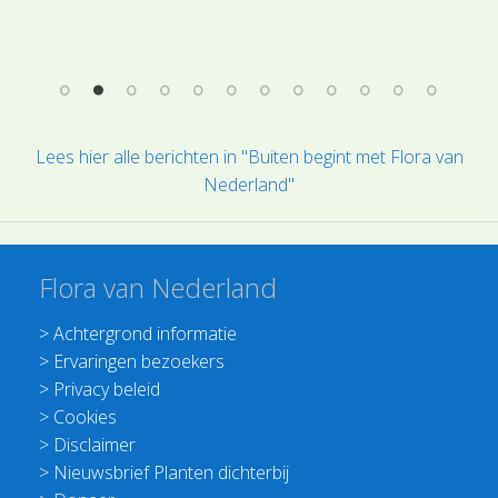
vrouwelijke bloeiwijzen.
Lees hier alle berichten in "Buiten begint met Flora van
Nederland"
Flora van Nederland
>
Achtergrond informatie
>
Ervaringen bezoekers
>
Privacy beleid
>
Cookies
>
Disclaimer
>
Nieuwsbrief Planten dichterbij