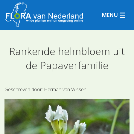
MENU
Rankende helmbloem uit
Plantensoorten
de Papaverfamilie
Plantengemeenschappen
Determineren
Geschreven door:
Herman van Wissen