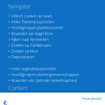
Navigatie
>
Video's zoeken op naam
>
Index Plantenpaspoorten
>
Hoofdgroepen plantensoorten
>
Maanden van begin bloei
>
Kijken naar kenmerken
>
Zoeken op Familienaam
>
Zoeken op kleur
>
Determineren
>
Index vegetatiepaspoorten
>
Hoofdgroepen plantengemeenschappen
>
Maanden van optimale herkenbaarheid
Contact
Redactie Flora van Nederland
Privacybeleid
>
Stichting Planten Dichterbij