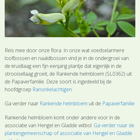
Reis mee door onze flora. In onze wat voedselarmere
loofbossen en naaldbossen vind je in de ondergroei van
de kruidlaag een fijn eenjarig plantje dat eigenlijk in de
strooisellaag groeit, de Rankende helmbloem (SL0362) uit
de Papaverfamilie. Deze soort is ingedeeld bij de
hoofdgroep
Ranonkelachtigen
.
Ga verder naar
Rankende helmbloem
uit de
Papaverfamilie
Rankende helmbloem komt onder andere voor in de
associatie van Hengel en Gladde witbol.
Ga verder naar de
plantengemeenschap of associatie van Hengel en Gladde