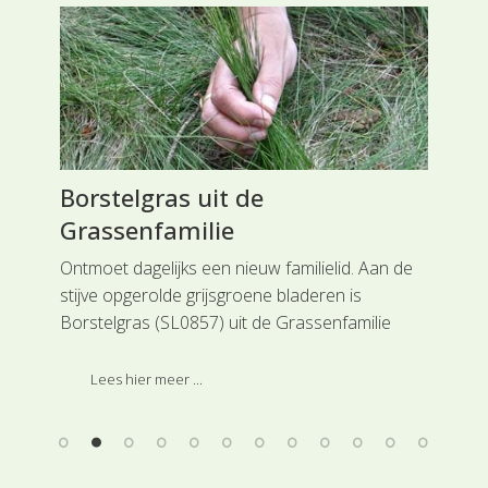
ie
Borstelgras uit de
Wi
Grassenfamilie
Kr
wde
s
Ontmoet dagelijks een nieuw familielid. Aan de
Rei
 te
stijve opgerolde grijsgroene bladeren is
ron
Borstelgras (SL0857) uit de Grassenfamilie
her
herkenbaar. Deze soort is ingedeeld bij de
Kru
hoofdgroep Grasachtigen.
Lees hier meer ...