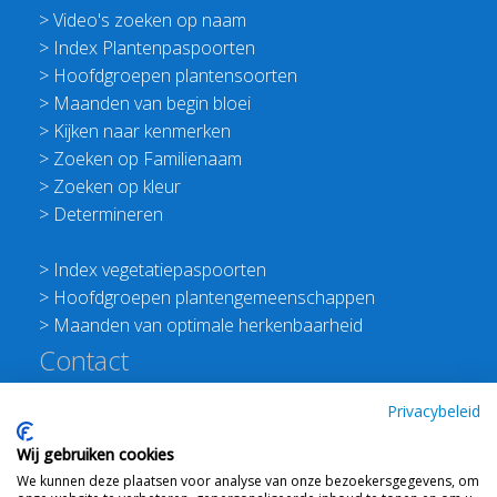
>
Video's zoeken op naam
>
Index Plantenpaspoorten
>
Hoofdgroepen plantensoorten
>
Maanden van begin bloei
>
Kijken naar kenmerken
>
Zoeken op Familienaam
>
Zoeken op kleur
>
Determineren
>
Index vegetatiepaspoorten
>
Hoofdgroepen plantengemeenschappen
>
Maanden van optimale herkenbaarheid
Contact
Redactie Flora van Nederland
Privacybeleid
>
Stichting Planten Dichterbij
Wij gebruiken cookies
E:
info@floravannederland.nl
We kunnen deze plaatsen voor analyse van onze bezoekersgegevens, om
Plein 1992 70F 6221JP Maastricht