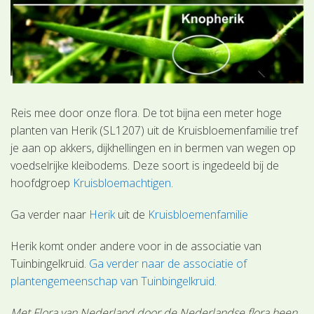
Reis mee door onze flora. De tot bijna een meter hoge
planten van Herik (SL1207) uit de Kruisbloemenfamilie tref
je aan op akkers, dijkhellingen en in bermen van wegen op
voedselrijke kleibodems. Deze soort is ingedeeld bij de
hoofdgroep
Kruisbloemachtigen
.
Ga verder naar
Herik
uit de
Kruisbloemenfamilie
Herik komt onder andere voor in de associatie van
Tuinbingelkruid.
Ga verder naar de associatie of
plantengemeenschap van Tuinbingelkruid
.
Met Flora van Nederland door de Nederlandse flora heen.