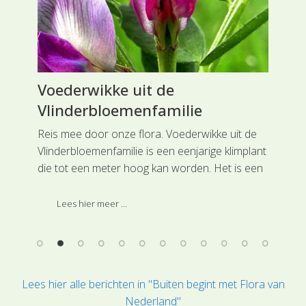
Voederwikke uit de
Bl
Vlinderbloemenfamilie
Ka
Reis mee door onze flora. Voederwikke uit de
Rei
ie.
Vlinderbloemenfamilie is een eenjarige klimplant
Kam
at
die tot een meter hoog kan worden. Het is een
kno
echt cultuurgewas en als voedergewas in
her
gebruik. Deze soort is ingedeeld bij de
voo
Lees hier meer ...
hoofdgroep Vlinderbloemachtigen.
Lees hier alle berichten in "Buiten begint met Flora van
Nederland"