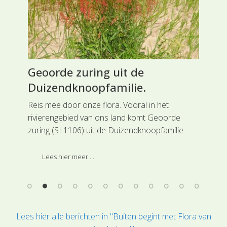
Geoorde zuring uit de
He
Duizendknoopfamilie.
He
Reis mee door onze flora. Vooral in het
Rei
ms
rivierengebied van ons land komt Geoorde
in 
ft
zuring (SL1106) uit de Duizendknoopfamilie
pla
voor. Deze soort is ingedeeld bij de
Her
hoofdgroep Anjerachtigen.
de 
Lees hier meer ...
Lees hier alle berichten in "Buiten begint met Flora van