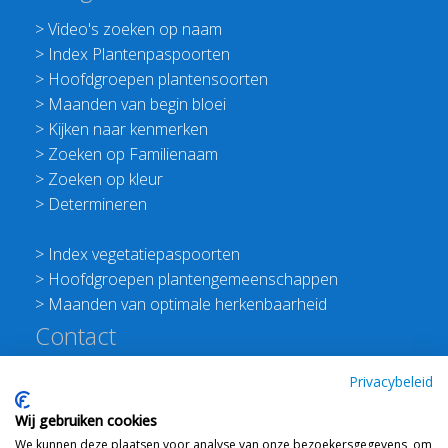
>
Video's zoeken op naam
>
Index Plantenpaspoorten
>
Hoofdgroepen plantensoorten
>
Maanden van begin bloei
>
Kijken naar kenmerken
>
Zoeken op Familienaam
>
Zoeken op kleur
>
Determineren
>
Index vegetatiepaspoorten
>
Hoofdgroepen plantengemeenschappen
>
Maanden van optimale herkenbaarheid
Contact
Redactie Flora van Nederland
Privacybeleid
>
Stichting Planten Dichterbij
Wij gebruiken cookies
E:
info@floravannederland.nl
We kunnen deze plaatsen voor analyse van onze bezoekersgegevens, om