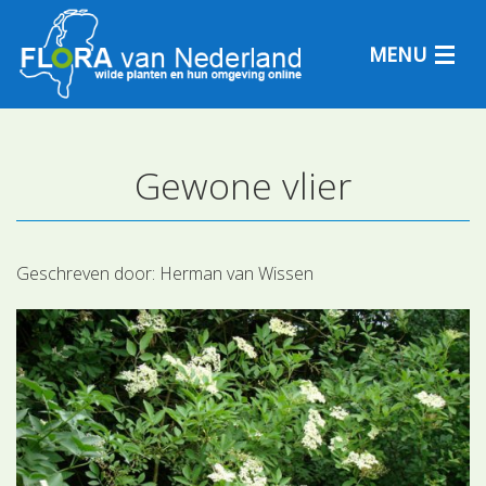
MENU
Gewone vlier
Plantensoorten
Plantengemeenschappen
Geschreven door:
Herman van Wissen
Determineren