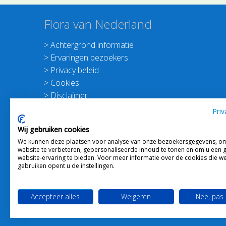
Flora van Nederland
>
Achtergrond informatie
>
Ervaringen bezoekers
>
Privacy beleid
>
Cookies
>
Disclaimer
>
Nieuwsbrief Planten dichterbij
Priv
>
Doneer
Wij gebruiken cookies
>
Schrijf je in voor de Nieuwsbrief
We kunnen deze plaatsen voor analyse van onze bezoekersgegevens, o
website te verbeteren, gepersonaliseerde inhoud te tonen en om u een 
website-ervaring te bieden. Voor meer informatie over de cookies die w
gebruiken opent u de instellingen.
Accepteer alles
Weigeren
Nee, pas
Webdesign
Ton Haex
voor © 2008 - 2026 Flora van 