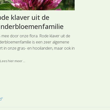
de klaver uit de
Bosrank a
inderbloemenfamilie
Bosrank is een 
aan de aanwezig
s mee door onze flora. Rode klaver uit de
Het is dan ook e
nderbloemenfamilie is een zeer algemene
Bosrank in het l
rt in onze gras- en hooilanden, maar ook in
zeker van zijn 
Lees hier meer 
ten.
Lees hier meer ...
d"