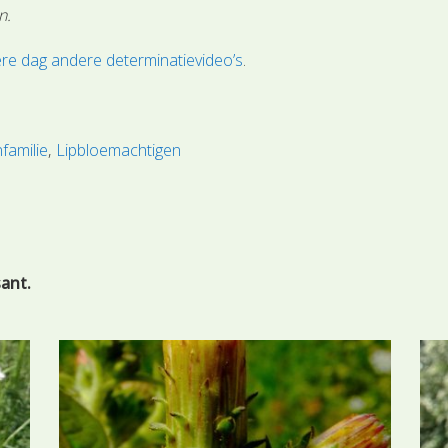
n.
re dag andere determinatievideo’s
.
familie
Lipbloemachtigen
sant.