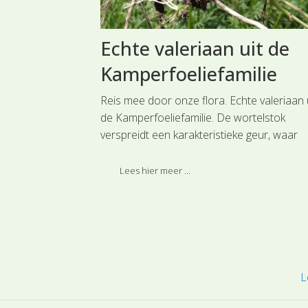
bree uit
Echte valeriaan uit de
efamilie
Kamperfoeliefamilie
ilies. Grote
Reis mee door onze flora. Echte valeriaan 
de
de Kamperfoeliefamilie. De wortelstok
van onze fraaie
verspreidt een karakteristieke geur, waar
vormige
katten opgewonden van kunnen raken en u
it kransen is
de wortelstok worden stoffen geëxtraheer
Lees hier meer ...
deeld bij de
die als kalmeringmiddel dienen.
planten.
L