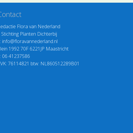
Contact
edactie Flora van Nederland
>
Stichting Planten Dichterbij
:
info@floravannederland.nl
lein 1992 70F 6221JP Maastricht
: 06 41237586
VK: 76114821 btw: NL860512289B01