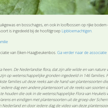
ruikgewas en bosschages, en ook in loofbossen op rijke bodem 
soort is ingedeeld bij de hoofdgroep
Lipbloemachtigen
.
milie
ociatie van Eiken-Haagbeukenbos.
Ga verder naar de associatie
 heen. De Nederlandse flora, dat zijn alle wilde en van nature
n zijn op wetenschappelijke gronden ingedeeld in 146 families.
ste families uit deze reeks aan de hand van plantensoorten die 
 iedere dag een andere plantensoort uit de reeks van soorten d
n te houden die ook in de wetenschappelijke Flora van Heukels
Varens en eindigen met plantensoorten uit de groep der Scher
Nederland en door iedere dag de video van deze plantensoort te