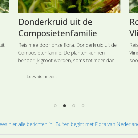
Donderkruid uit de
Ro
Composietenfamilie
Vl
uit
Reis mee door onze flora. Donderkruid uit de
Rei
Composietenfamilie. De planten kunnen
Vli
behoorlijk groot worden, soms tot meer dan
soo
it
een meter en ze groeien bij voorkeur op open
ruig
d,
plaatsen met kalkhoudende grond op grazige
Lees hier meer ...
en hellende bodems.
ees hier alle berichten in "Buiten begint met Flora van Nederlan