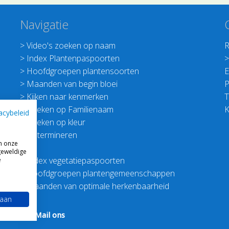
Navigatie
>
Video's zoeken op naam
R
>
Index Plantenpaspoorten
>
Hoofdgroepen plantensoorten
E
>
Maanden van begin bloei
P
>
Kijken naar kenmerken
T
>
Zoeken op Familienaam
K
acybeleid
>
Zoeken op kleur
>
Determineren
m onze
geweldige
>
Index vegetatiepaspoorten
e
>
Hoofdgroepen plantengemeenschappen
>
Maanden van optimale herkenbaarheid
 aan
Nederland
-
Mail ons