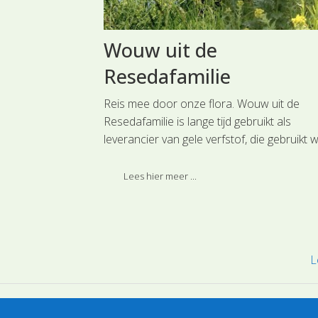
e
Wouw uit de
Resedafamilie
kkers, in
Reis mee door onze flora. Wouw uit de
 in tuinen zijn
Resedafamilie is lange tijd gebruikt als
r de tere groene
leverancier van gele verfstof, die gebruikt 
zien van
om stoffen als linnen te kleuren. Daartoe 
 Deze soort is
de Wouw gekweekt. Mogelijk hangt met de
Lees hier meer ...
njerachtigen.
traditie de plaatsnaam Wouwse Plantage
samen.
L