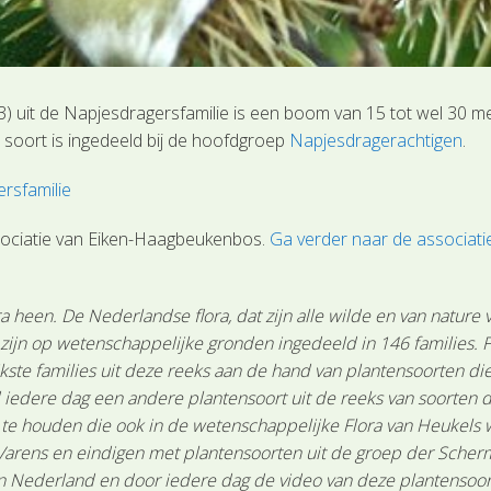
) uit de Napjesdragersfamilie is een boom van 15 tot wel 30 
soort is ingedeeld bij de hoofdgroep
Napjesdragerachtigen
.
rsfamilie
sociatie van Eiken-Haagbeukenbos.
Ga verder naar de associat
 heen. De Nederlandse flora, dat zijn alle wilde en van nature
n zijn op wetenschappelijke gronden ingedeeld in 146 families.
ste families uit deze reeks aan de hand van plantensoorten die 
 iedere dag een andere plantensoort uit de reeks van soorten d
n te houden die ook in de wetenschappelijke Flora van Heukels
Varens en eindigen met plantensoorten uit de groep der Scher
Nederland en door iedere dag de video van deze plantensoort te