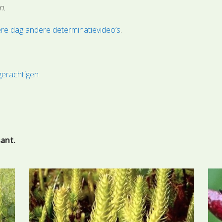
n.
re dag andere determinatievideo’s
.
erachtigen
sant.