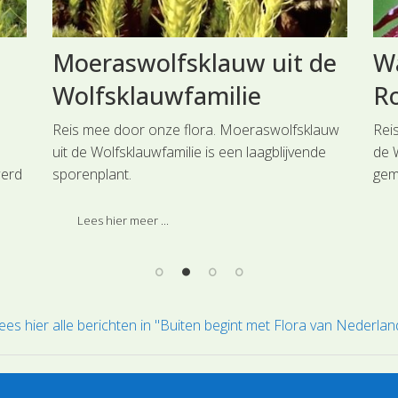
Moeraswolfsklauw uit de
Wa
Wolfsklauwfamilie
Ro
Reis mee door onze flora. Moeraswolfsklauw
Reis
uit de Wolfsklauwfamilie is een laagblijvende
de 
werd
sporenplant.
gem
werd
paa
Geniet van de determinatievideo via ons
ze
Lees hier meer ...
plantenpaspoort
ees hier alle berichten in "Buiten begint met Flora van Nederlan