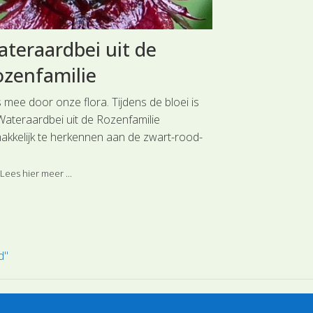
teraardbei uit de
Gewone h
zenfamilie
de Lipbl
 mee door onze flora. Tijdens de bloei is
Reis mee door o
Wateraardbei uit de Rozenfamilie
zomerbloeier, di
akkelijk te herkennen aan de zwart-rood-
zomen, randen 
rse bloemen van zo'n 3 cm in doorsnee.
kapvlakten en d
hennepnetel uit
Lees hier meer ...
Lees hier meer 
d"