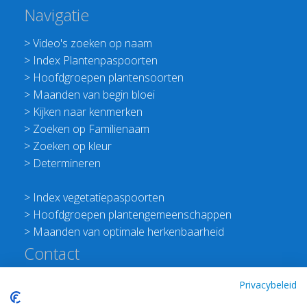
Navigatie
>
Video's zoeken op naam
>
Index Plantenpaspoorten
>
Hoofdgroepen plantensoorten
>
Maanden van begin bloei
>
Kijken naar kenmerken
>
Zoeken op Familienaam
>
Zoeken op kleur
>
Determineren
>
Index vegetatiepaspoorten
>
Hoofdgroepen plantengemeenschappen
>
Maanden van optimale herkenbaarheid
Contact
Redactie Flora van Nederland
Privacybeleid
>
Stichting Planten Dichterbij