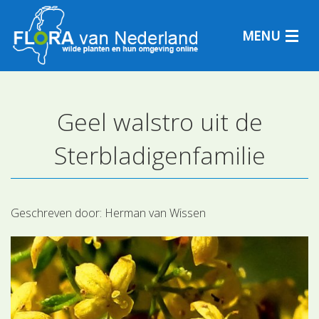
MENU
Geel walstro uit de
Plantensoorten
Sterbladigenfamilie
Plantengemeenschappen
Determineren
Geschreven door:
Herman van Wissen