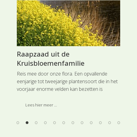
Raapzaad uit de
Kr
Kruisbloemenfamilie
Mu
Reis mee door onze flora. Een opvallende
Rei
n,
eenjarige tot tweejarige plantensoort die in het
Mus
voorjaar enorme velden kan bezetten is
je 
 een
Raapzaad uit de Kruisbloemenfamilie.
het
den.
Zui
Lees hier meer ...