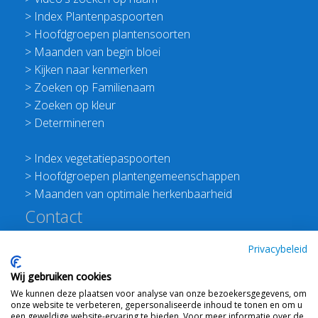
>
Index Plantenpaspoorten
>
Hoofdgroepen plantensoorten
>
Maanden van begin bloei
>
Kijken naar kenmerken
>
Zoeken op Familienaam
>
Zoeken op kleur
>
Determineren
>
Index vegetatiepaspoorten
>
Hoofdgroepen plantengemeenschappen
>
Maanden van optimale herkenbaarheid
Contact
Redactie Flora van Nederland
Privacybeleid
>
Stichting Planten Dichterbij
Wij gebruiken cookies
E:
info@floravannederland.nl
We kunnen deze plaatsen voor analyse van onze bezoekersgegevens, om
Plein 1992 70F 6221JP Maastricht
onze website te verbeteren, gepersonaliseerde inhoud te tonen en om u
T: 06 41237586
een geweldige website-ervaring te bieden. Voor meer informatie over de