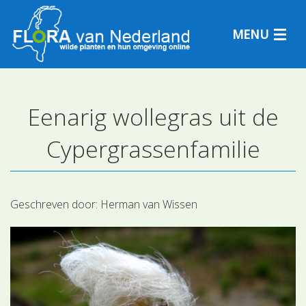
MENU
Eenarig wollegras uit de
Plantensoorten
Cypergrassenfamilie
Plantengemeenschappen
Determineren
Geschreven door:
Herman van Wissen