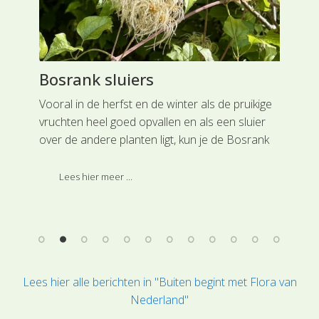
Bosrank sluiers
Ha
Vooral in de herfst en de winter als de pruikige
Oor
vruchten heel goed opvallen en als een sluier
str
uit
over de andere planten ligt, kun je de Bosrank
op 
e
gemakkelijk terugvinden.
riv
uit
Lees hier meer ...
en 
waa
zon
Lees hier alle berichten in "Buiten begint met Flora van
Nederland"