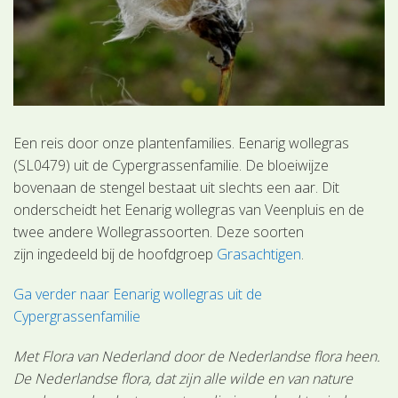
Een reis door onze plantenfamilies. Eenarig wollegras
(SL0479) uit de Cypergrassenfamilie. De bloeiwijze
bovenaan de stengel bestaat uit slechts een aar. Dit
onderscheidt het Eenarig wollegras van Veenpluis en de
twee andere Wollegrassoorten. Deze soorten
zijn ingedeeld bij de hoofdgroep
Grasachtigen
.
Ga verder naar Eenarig wollegras uit de
Cypergrassenfamilie
Met Flora van Nederland door de Nederlandse flora heen.
De Nederlandse flora, dat zijn alle wilde en van nature