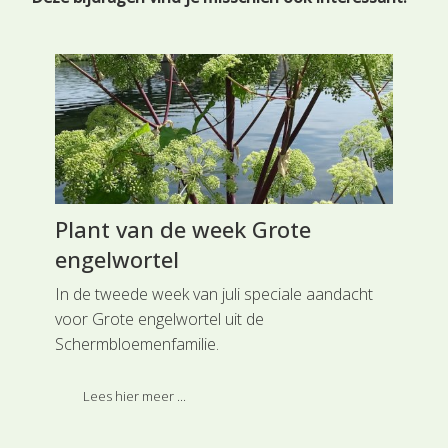
Plant van de week Grote
Fl
engelwortel
 aan
Met
leu
In de tweede week van juli speciale aandacht
blo
voor Grote engelwortel uit de
bla
Schermbloemenfamilie.
te
ste
Lees hier meer ...