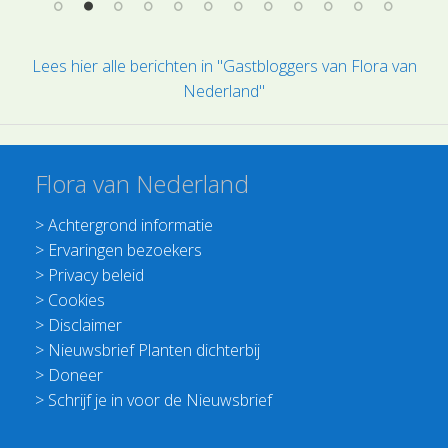
Lees hier alle berichten in "Gastbloggers van Flora van
Nederland"
Flora van Nederland
>
Achtergrond informatie
>
Ervaringen bezoekers
>
Privacy beleid
>
Cookies
>
Disclaimer
>
Nieuwsbrief Planten dichterbij
>
Doneer
>
Schrijf je in voor de Nieuwsbrief