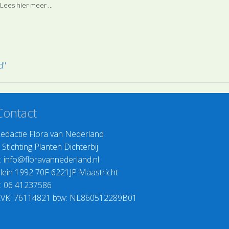
de website 'Flor
Lees hier meer ...
Lees hier meer 
d"
Contact
edactie Flora van Nederland
>
Stichting Planten Dichterbij
:
info@floravannederland.nl
lein 1992 70F 6221JP Maastricht
: 06 41237586
VK: 76114821 btw: NL860512289B01