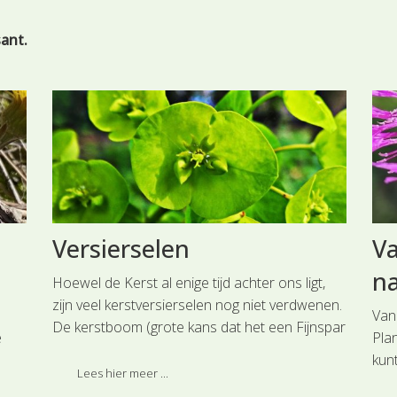
sant.
Versierselen
Va
na
Hoewel de Kerst al enige tijd achter ons ligt,
zijn veel kerstversierselen nog niet verdwenen.
Van
De kerstboom (grote kans dat het een Fijnspar
e
Plan
(Picea abies) is) is waarschijnlijk pas net de
kun
deur uit, maar de kerstkransen en kerststerren
Lees hier meer ...
denk
zijn nog overal te zien.