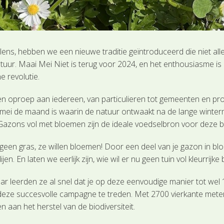
lens, hebben we een nieuwe traditie geïntroduceerd die niet al
atuur. Maai Mei Niet is terug voor 2024, en het enthousiasme i
 revolutie.
en oproep aan iedereen, van particulieren tot gemeenten en p
i de maand is waarin de natuur ontwaakt na de lange winterm
 Gazons vol met bloemen zijn de ideale voedselbron voor deze b
 geen gras, ze willen bloemen! Door een deel van je gazon in blo
n. En laten we eerlijk zijn, wie wil er nu geen tuin vol kleurri
 leerden ze al snel dat je op deze eenvoudige manier tot wel 1
deze succesvolle campagne te treden. Met 2700 vierkante mete
 aan het herstel van de biodiversiteit.