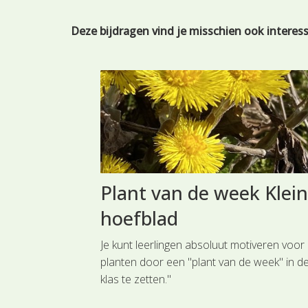
Deze bijdragen vind je misschien ook interes
pteerde
Plant van de week Klein
hoefblad
el bijzondere
Je kunt leerlingen absoluut motiveren voor
. Een gevoel,
planten door een "plant van de week" in d
 voldoende zijn
klas te zetten."
t een