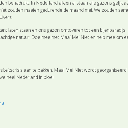
n benadrukt. In Nederland alleen al staan alle gazons gelijk a
niet zouden maaien gedurende de maand mei. We zouden samen e
uivers.
nt laten staan en ons gazon omtoveren tot een bijenparadijs.
achtige natuur. Doe mee met Maai Mei Niet en help mee om een 
siteitscrisis aan te pakken. Maai Mei Niet wordt georganisee
we heel Nederland in bloei!
ora