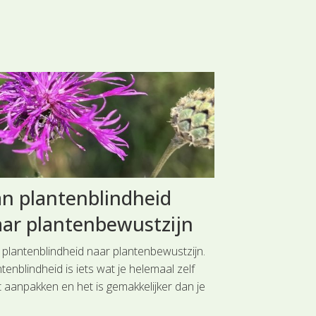
n plantenblindheid
Webinar 
ar plantenbewustzijn
Nederla
 plantenblindheid naar plantenbewustzijn.
IVN Maastricht 
tenblindheid is iets wat je helemaal zelf
van Nederland' 
t aanpakken en het is gemakkelijker dan je
webinar via zoo
t!
Maurice Martens