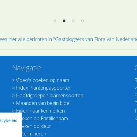
le
ees hier alle berichten in "Gastbloggers van Flora van Nederlan
Navigatie
>
Video's zoeken op naam
R
>
Index Plantenpaspoorten
>
Hoofdgroepen plantensoorten
E
>
Maanden van begin bloei
P
>
Kijken naar kenmerken
T
>
Zoeken op Familienaam
K
acybeleid
>
Zoeken op kleur
>
Determineren