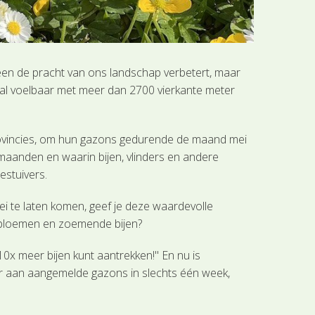
leen de pracht van ons landschap verbetert, maar
s al voelbaar met meer dan 2700 vierkante meter
rovincies, om hun gazons gedurende de maand mei
aanden en waarin bijen, vlinders en andere
estuivers.
ei te laten komen, geef je deze waardevolle
jke bloemen en zoemende bijen?
0x meer bijen kunt aantrekken!" En nu is
r aan aangemelde gazons in slechts één week,