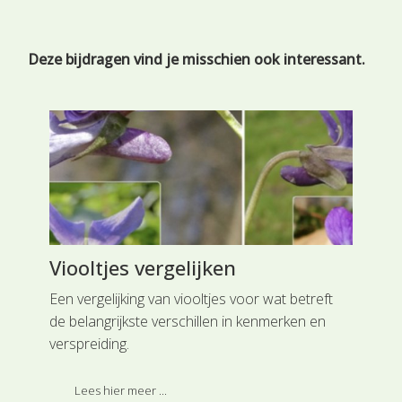
Deze bijdragen vind je misschien ook interessant.
Viooltjes vergelijken
Kr
be
Een vergelijking van viooltjes voor wat betreft
de belangrijkste verschillen in kenmerken en
Een
verspreiding.
het
gro
Lees hier meer ...
voo