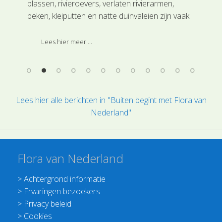
plassen, rivieroevers, verlaten rivierarmen,
(SL
ven
beken, kleiputten en natte duinvaleien zijn vaak
19e
n de
ruige begroeiingen zichtbaar van Scherpe
Eur
zegge (SL0211) uit de Cypergrassenfamilie.
Lees hier meer ...
Deze soort is ingedeeld bij de hoofdgroep
Grasachtigen.
Lees hier alle berichten in "Buiten begint met Flora van
Nederland"
Flora van Nederland
>
Achtergrond informatie
>
Ervaringen bezoekers
>
Privacy beleid
>
Cookies