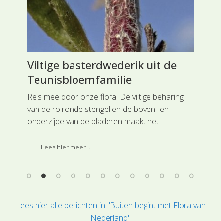
Viltige basterdwederik uit de
Ho
Teunisbloemfamilie
Rei
Noo
Reis mee door onze flora. De viltige beharing
soo
van de rolronde stengel en de boven- en
n
onderzijde van de bladeren maakt het
 is
gemakkelijk om Viltige basterdwederik uit de
Teunisbloemfamilie te herkennen.
Lees hier meer ...
Lees hier alle berichten in "Buiten begint met Flora van
Nederland"