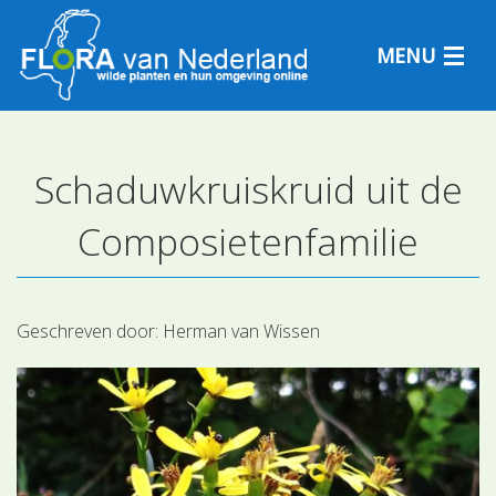
MENU
Schaduwkruiskruid uit de
Plantensoorten
Composietenfamilie
Plantengemeenschappen
Determineren
Geschreven door:
Herman van Wissen