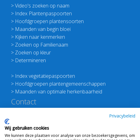
>
Video's zoeken op naam
>
Index Plantenpaspoorten
>
Hoofdgroepen plantensoorten
>
Maanden van begin bloei
>
Kijken naar kenmerken
>
Zoeken op Familienaam
>
Zoeken op kleur
>
Determineren
>
Index vegetatiepaspoorten
>
Hoofdgroepen plantengemeenschappen
>
Maanden van optimale herkenbaarheid
Contact
Redactie Flora van Nederland
Privacybeleid
>
Stichting Planten Dichterbij
Wij gebruiken cookies
E:
info@floravannederland.nl
We kunnen deze plaatsen voor analyse van onze bezoekersgegevens, om
Plein 1992 70F 6221JP Maastricht