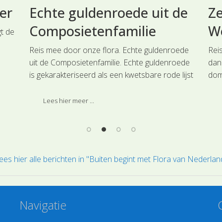
er
Echte guldenroede uit de
Ze
Composietenfamilie
Wo
gt de
Reis mee door onze flora. Echte guldenroede
Rei
uit de Composietenfamilie. Echte guldenroede
dan
s in
is gekarakteriseerd als een kwetsbare rode lijst
domi
soort. Dat komt mede doordat de
Zee
uid
plantengemeenschap waarin zij een
Wolf
Lees hier meer ...
iets
karakteristieke kensoort vormt in oppervlakte
de 
l
achteruit gaat.
ees hier alle berichten in "Buiten begint met Flora van Nederlan
Navigatie