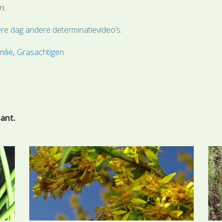
n.
re dag andere determinatievideo’s
.
ilie
Grasachtigen
sant.