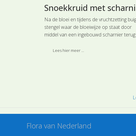
Snoekkruid met scharni
lie
Na de bloei en tijdens de vruchtzetting bui
stengel waar de bloeiwijze op staat door
 één- tot
middel van een ingebouwd scharnier terug
is Wilgsla uit
naar het wateroppervlak. Dit mechanisme i
 een soort die
de stengel ingebouwd, maar komt dus pas
Lees hier meer ...
ffen in
later tot uiting. Als je dit trucje van Snoekkr
r werd
of Moerashyacint kent, kun je zelfs aan de 
lichtere kleur de de plek van dit scharnier a
zien op de stengel.
L
Flora van Nederland