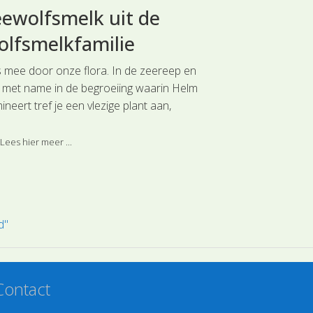
ewolfsmelk uit de
Hondsroo
lfsmelkfamilie
Rozenfam
s mee door onze flora. In de zeereep en
Reis mee door o
 met name in de begroeiing waarin Helm
Noordwest Eur
neert tref je een vlezige plant aan,
soort uit de Roz
wolfsmelk (SL0497) uit de
smelkfamilie. Deze soort is ingedeeld bij
Lees hier meer ...
Lees hier meer 
hoofdgroep Geranium- en Vioolachtigen.
d"
Contact