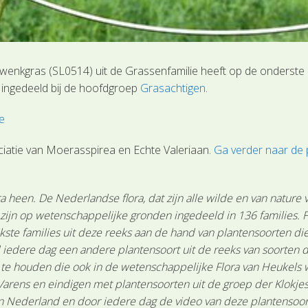
zwenkgras (SL0514) uit de Grassenfamilie heeft op de onderste 
s ingedeeld bij de hoofdgroep
Grasachtigen
.
e
iatie van Moerasspirea en Echte Valeriaan.
Ga verder naar de
 heen. De Nederlandse flora, dat zijn alle wilde en van nature
n zijn op wetenschappelijke gronden ingedeeld in 136 families.
ste families uit deze reeks aan de hand van plantensoorten die 
 iedere dag een andere plantensoort uit de reeks van soorten d
n te houden die ook in de wetenschappelijke Flora van Heukels
arens en eindigen met plantensoorten uit de groep der Klokjes-
Nederland en door iedere dag de video van deze plantensoort te