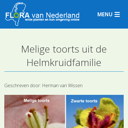
MENU
Melige toorts uit de
Plantensoorten
Helmkruidfamilie
Plantengemeenschappen
Determineren
Geschreven door:
Herman van Wissen