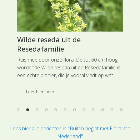
Wilde reseda uit de
Re
Resedafamilie
Oo
3)
Reis mee door onze flora. De tot 60 cm hoog
Rei
wordende Wilde reseda uit de Resedafamilie is
Ooi
rdat
een echte pionier, die je vooral vindt op wat
pla
meer rommelige en ruderale terreinen of
kun
uiterwaarden, waar nogal eens overstroming
twe
Lees hier meer ...
plaatsvindt.
hoo
Lees hier alle berichten in "Buiten begint met Flora van
Nederland"