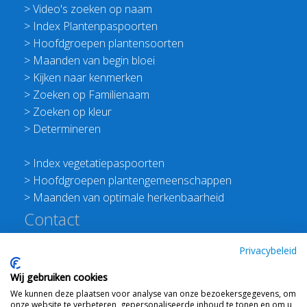
>
Video's zoeken op naam
>
Index Plantenpaspoorten
>
Hoofdgroepen plantensoorten
>
Maanden van begin bloei
>
Kijken naar kenmerken
>
Zoeken op Familienaam
>
Zoeken op kleur
>
Determineren
>
Index vegetatiepaspoorten
>
Hoofdgroepen plantengemeenschappen
>
Maanden van optimale herkenbaarheid
Contact
Redactie Flora van Nederland
Privacybeleid
>
Stichting Planten Dichterbij
Wij gebruiken cookies
E:
info@floravannederland.nl
We kunnen deze plaatsen voor analyse van onze bezoekersgegevens, om
Plein 1992 70F 6221JP Maastricht
onze website te verbeteren, gepersonaliseerde inhoud te tonen en om u