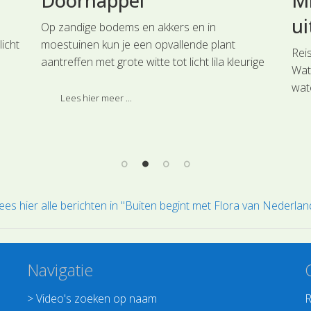
Doornappel
Mi
ui
Op zandige bodems en akkers en in
icht
moestuinen kun je een opvallende plant
Rei
aantreffen met grote witte tot licht lila kleurige
Wat
bloemen en wel heel typische vruchten. Het is
wat
de Doornappel.
Lees hier meer ...
te 
gele
de 
ees hier alle berichten in "Buiten begint met Flora van Nederlan
Navigatie
>
Video's zoeken op naam
R