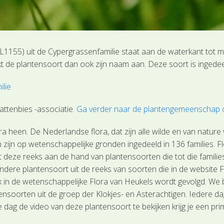
L1155) uit de Cypergrassenfamilie staat aan de waterkant tot 
kt de plantensoort dan ook zijn naam aan. Deze soort is ingede
lie
ttenbies -associatie.
Ga verder naar de plantengemeenschap o
 heen. De Nederlandse flora, dat zijn alle wilde en van nature
 zijn op wetenschappelijke gronden ingedeeld in 136 families. F
it deze reeks aan de hand van plantensoorten die tot die familie
dere plantensoort uit de reeks van soorten die in de website F
 in de wetenschappelijke Flora van Heukels wordt gevolgd. We 
nsoorten uit de groep der Klokjes- en Asterachtigen. Iedere da
 de video van deze plantensoort te bekijken krijg je een prima i