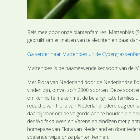
Reis mee door onze plantenfamilies. Mattenbies (S
gebruikt om er matten van te vlechten en daar dan
Ga verder naar Mattenbies uit de Cypergrassenfami
Mattenbies is de naamgevende kensoort van de Ma
Met Flora van Nederland door de Nederlandse flora
vinden zijn, omvat zo’n 2000 soorten. Deze soorten
om kennis te maken met de belangrijkste families u
redactie van Flora van Nederland iedere dag een an
daarbij voor om de volgorde aan te houden die ook
der Wolfsklauwen en Varens en eindigen met plante
homepage van Flora van Nederland en door iedere dag
spelenderwijze onze planten kennen.