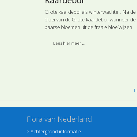
ie uit de
Kaardebol
ilie
Grote kaardebol als winterwachter. Na de
bloei van de Grote kaardebol, wanneer de l
de kamperfoelie
paarse bloemen uit de fraaie bloeiwijzen
n aantal
vallen, blijft de plant nog heel lang staan.
 duidelijke
Lees hier meer ...
lie. De
n de langtongige
ting zorg draagt.
L
Flora van Nederland
>
Achtergrond informatie