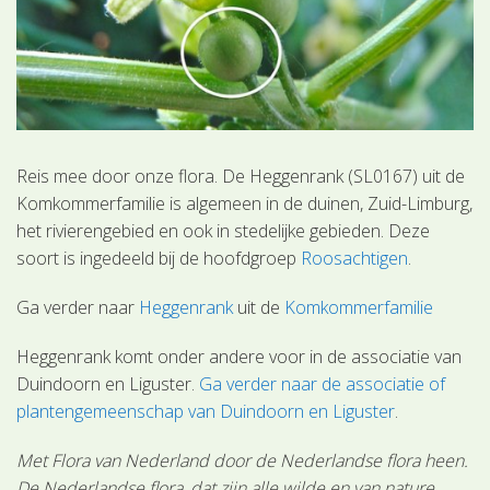
Reis mee door onze flora. De Heggenrank (SL0167) uit de
Komkommerfamilie is algemeen in de duinen, Zuid-Limburg,
het rivierengebied en ook in stedelijke gebieden. Deze
soort is ingedeeld bij de hoofdgroep
Roosachtigen
.
Ga verder naar
Heggenrank
uit de
Komkommerfamilie
Heggenrank komt onder andere voor in de associatie van
Duindoorn en Liguster.
Ga verder naar de associatie of
plantengemeenschap van Duindoorn en Liguster
.
Met Flora van Nederland door de Nederlandse flora heen.
De Nederlandse flora, dat zijn alle wilde en van nature