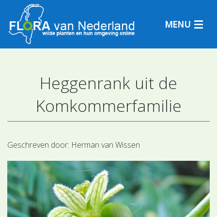
MENU
Heggenrank uit de
Plantensoorten
Komkommerfamilie
Plantengemeenschappen
Determineren
Geschreven door:
Herman van Wissen