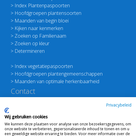
>
Index Plantenpaspoorten
>
Hoofdgroepen plantensoorten
>
Maanden van begin bloei
>
Kijken naar kenmerken
>
Zoeken op Familienaam
>
Zoeken op kleur
>
Determineren
>
Index vegetatiepaspoorten
>
Hoofdgroepen plantengemeenschappen
>
Maanden van optimale herkenbaarheid
Contact
Redactie Flora van Nederland
Privacybeleid
>
Stichting Planten Dichterbij
Wij gebruiken cookies
E:
info@floravannederland.nl
We kunnen deze plaatsen voor analyse van onze bezoekersgegevens, om
Plein 1992 70F 6221JP Maastricht
onze website te verbeteren, gepersonaliseerde inhoud te tonen en om u
T: 06 41237586
een geweldige website-ervaring te bieden. Voor meer informatie over de