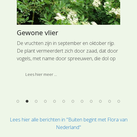
Gewone vlier
Ha
Gr
De vruchten zijn in september en oktober rijp.
De plant vermeerdert zich door zaad, dat door
Rei
vogels, met name door spreeuwen, die dol op
mee
de bessen zijn, wordt verspreid.
maar
aan
Lees hier meer ...
Gra
eze
hoo
Lees hier alle berichten in "Buiten begint met Flora van
Nederland"