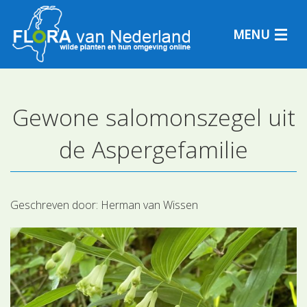
MENU
Gewone salomonszegel uit
Plantensoorten
de Aspergefamilie
Plantengemeenschappen
Determineren
Geschreven door:
Herman van Wissen