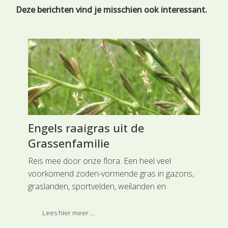
Deze berichten vind je misschien ook interessant.
Engels raaigras uit de
Ge
Grassenfamilie
Sc
en
Reis mee door onze flora. Een heel veel
Rei
voorkomend zoden-vormende gras in gazons,
(SL
graslanden, sportvelden, weilanden en
mee
natuurlijke graslanden is Engels raaigras
Gev
en.
(SL0756) uit de Grassenfamilie. Deze soort is
sap
Lees hier meer ...
ingedeeld bij de hoofdgroep Grasachtigen.
Soc