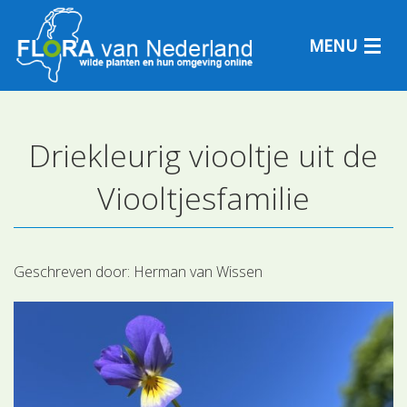
MENU
Driekleurig viooltje uit de
Plantensoorten
Viooltjesfamilie
Plantengemeenschappen
Determineren
Geschreven door:
Herman van Wissen