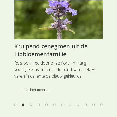
Kruipend zenegroen uit de
Ro
Lipbloemenfamilie
Br
om
Reis ook mee door onze flora. In matig
Rei
jn
vochtige graslanden in de buurt van beekjes
de 
vallen in de lente de blauw gekleurde
en 
lipbloemen op van Kruipend zenegroen uit de
Lip
Lipbloemenfamilie.
Lees hier meer ...