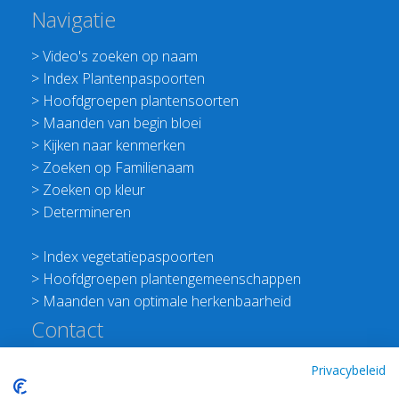
Navigatie
>
Video's zoeken op naam
>
Index Plantenpaspoorten
>
Hoofdgroepen plantensoorten
>
Maanden van begin bloei
>
Kijken naar kenmerken
>
Zoeken op Familienaam
>
Zoeken op kleur
>
Determineren
>
Index vegetatiepaspoorten
>
Hoofdgroepen plantengemeenschappen
>
Maanden van optimale herkenbaarheid
Contact
Redactie Flora van Nederland
Privacybeleid
>
Stichting Planten Dichterbij