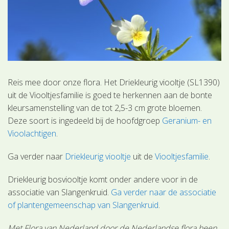
Reis mee door onze flora. Het Driekleurig viooltje (SL1390)
uit de Viooltjesfamilie is goed te herkennen aan de bonte
kleursamenstelling van de tot 2,5-3 cm grote bloemen.
Deze soort is ingedeeld bij de hoofdgroep
Geranium- en
Vioolachtigen
.
Ga verder naar
Driekleurig viooltje
uit de
Viooltjesfamilie
.
Driekleurig bosviooltje komt onder andere voor in de
associatie van Slangenkruid.
Ga verder naar de associatie
of plantengemeenschap van Slangenkruid
.
Met Flora van Nederland door de Nederlandse flora heen.