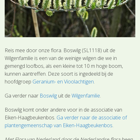
Reis mee door onze flora. Boswilg (SL1118) uit de
Wilgenfamilie is een van de weinige wilgen die we in
gemengd loofbos, als een kleine tot 10 m hoge boom,
kunnen aantreffen. Deze soort is ingedeeld bij de
hoofdgroep
Geranium- en Vioolachtigen
.
Ga verder naar
Boswilg
uit de
Wilgenfamilie
.
Boswilg komt onder andere voor in de associatie van
Eiken-Haagbeukenbos.
Ga verder naar de associatie of
plantengemeenschap van Eiken-Haagbeukenbos
.
Met Flora van Nederland door de Nederlandse flora heen.