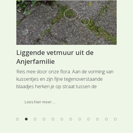
Liggende vetmuur uit de
Mo
Anjerfamilie
Co
Reis mee door onze flora. Aan de vorming van
Rei
kussentjes en zijn fijne tegenoverstaande
Com
blaadjes herken je op straat tussen de
Oud
de
stoeptegels Liggende vetmuur (SL1112) uit de
toe
Anjerfamilie. Deze soort is ingedeeld bij de
wee
Lees hier meer ...
hoofdgroep Anjerachtigen.