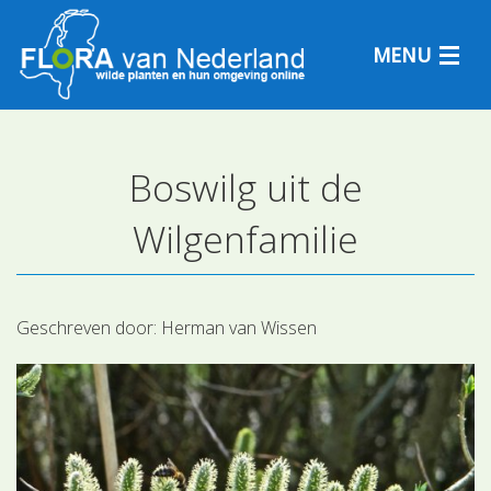
MENU
Boswilg uit de
Plantensoorten
Wilgenfamilie
Plantengemeenschappen
Determineren
Geschreven door:
Herman van Wissen