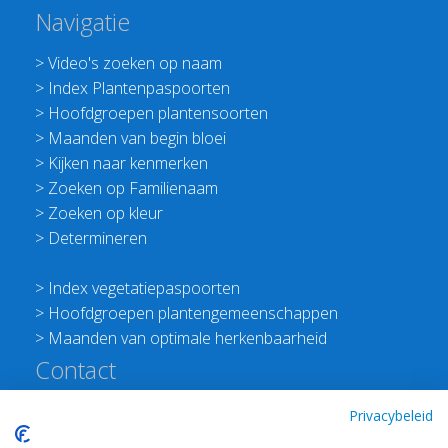
Navigatie
>
Video's zoeken op naam
>
Index Plantenpaspoorten
>
Hoofdgroepen plantensoorten
>
Maanden van begin bloei
>
Kijken naar kenmerken
>
Zoeken op Familienaam
>
Zoeken op kleur
>
Determineren
>
Index vegetatiepaspoorten
>
Hoofdgroepen plantengemeenschappen
>
Maanden van optimale herkenbaarheid
Contact
Redactie Flora van Nederland
Privacybeleid
>
Stichting Planten Dichterbij