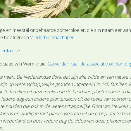
ige en meestal onbehaarde zomerbloeier, die zijn naam eer aan
j de hoofdgroep
Vlinderbloemachtigen
.
menfamilie
ociatie van Wormkruid.
Ga verder naar de associatie of plant
 heen. De Nederlandse flora, dat zijn alle wilde en van nature
n zijn op wetenschappelijke gronden ingedeeld in 146 families.
ste families uit deze reeks aan de hand van plantensoorten die 
 iedere dag een andere plantensoort uit de reeks van soorten d
n te houden die ook in de wetenschappelijke Flora van Heukels
Varens en eindigen met plantensoorten uit de groep der Scher
Nederland en door iedere dag de video van deze plantensoort te
n.