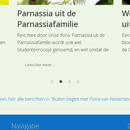
Parnassia uit de
We
Parnassiafamilie
ui
Reis mee door onze flora. Parnassia uit de
Een
ten
Parnassiafamilie wordt ook wel
blo
Studentenroosje genoemd, en wel omdat de
de 
plant bloeit tegen de tijd dat de zomervakantie
maa
van studenten ten einde loopt.
lan
Lees hier meer ...
best
hoo
ees hier alle berichten in "Buiten begint met Flora van Nederlan
Navigatie