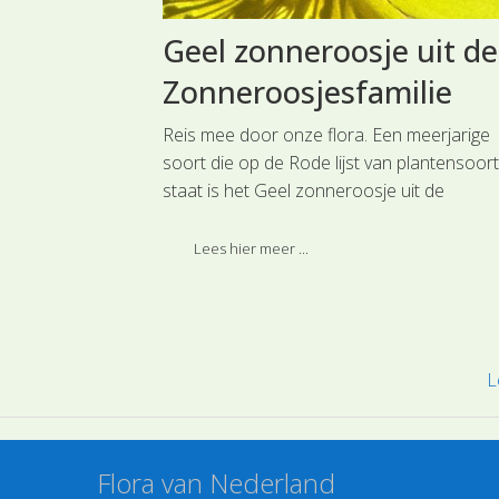
e
Geel zonneroosje uit de
Zonneroosjesfamilie
erkruid
Reis mee door onze flora. Een meerjarige
ie. Op vochtige
soort die op de Rode lijst van plantensoor
 en in de rand
staat is het Geel zonneroosje uit de
it oeverplantje
Zonneroosjesfamilie.
Lees hier meer ...
L
Flora van Nederland