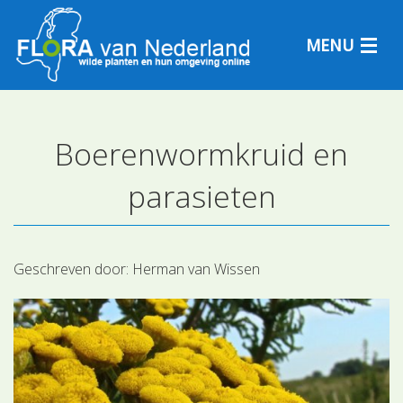
MENU
Boerenwormkruid en
Plantensoorten
parasieten
Plantengemeenschappen
Determineren
Geschreven door:
Herman van Wissen