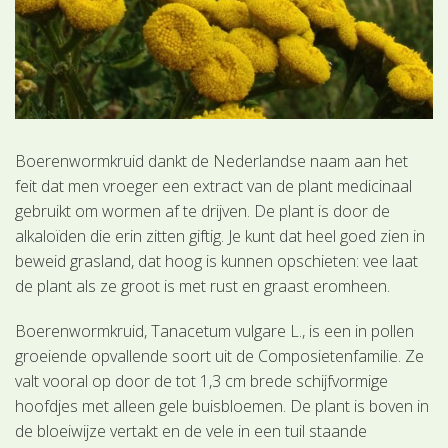
Boerenwormkruid dankt de Nederlandse naam aan het
feit dat men vroeger een extract van de plant medicinaal
gebruikt om wormen af te drijven. De plant is door de
alkaloïden die erin zitten giftig. Je kunt dat heel goed zien in
beweid grasland, dat hoog is kunnen opschieten: vee laat
de plant als ze groot is met rust en graast eromheen.
Boerenwormkruid, Tanacetum vulgare L., is een in pollen
groeiende opvallende soort uit de Composietenfamilie. Ze
valt vooral op door de tot 1,3 cm brede schijfvormige
hoofdjes met alleen gele buisbloemen. De plant is boven in
de bloeiwijze vertakt en de vele in een tuil staande