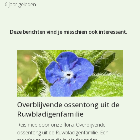
6 jaar geleden
Deze berichten vind je misschien ook interessant.
Overblijvende ossentong uit de
We
Ruwbladigenfamilie
Am
e
Reis mee door onze flora. Overblijvende
Rei
je
ossentong uit de Ruwbladigenfamilie. Een
gan