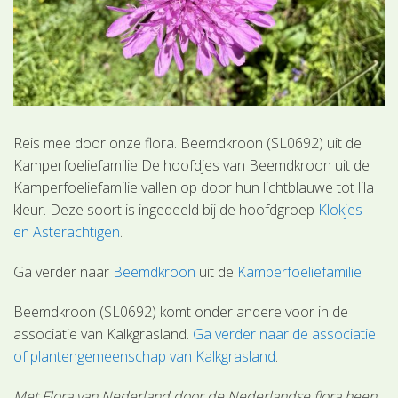
Reis mee door onze flora. Beemdkroon (SL0692) uit de
Kamperfoeliefamilie De hoofdjes van Beemdkroon uit de
Kamperfoeliefamilie vallen op door hun lichtblauwe tot lila
kleur. Deze soort is ingedeeld bij de hoofdgroep
Klokjes-
en Asterachtigen
.
Ga verder naar
Beemdkroon
uit de
Kamperfoeliefamilie
Beemdkroon (SL0692) komt onder andere voor in de
associatie van Kalkgrasland.
Ga verder naar de associatie
of plantengemeenschap van Kalkgrasland
.
Met Flora van Nederland door de Nederlandse flora heen.