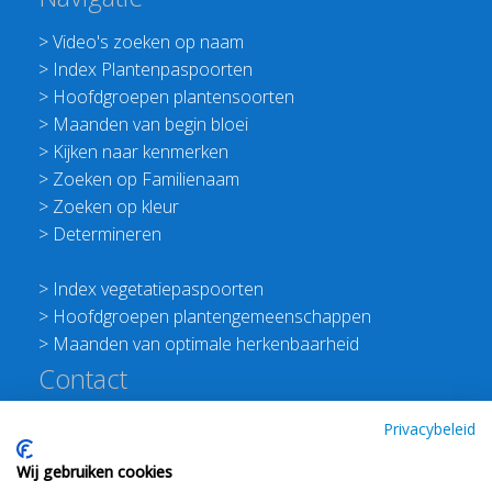
>
Video's zoeken op naam
>
Index Plantenpaspoorten
>
Hoofdgroepen plantensoorten
>
Maanden van begin bloei
>
Kijken naar kenmerken
>
Zoeken op Familienaam
>
Zoeken op kleur
>
Determineren
>
Index vegetatiepaspoorten
>
Hoofdgroepen plantengemeenschappen
>
Maanden van optimale herkenbaarheid
Contact
Redactie Flora van Nederland
Privacybeleid
>
Stichting Planten Dichterbij
Wij gebruiken cookies
E:
info@floravannederland.nl