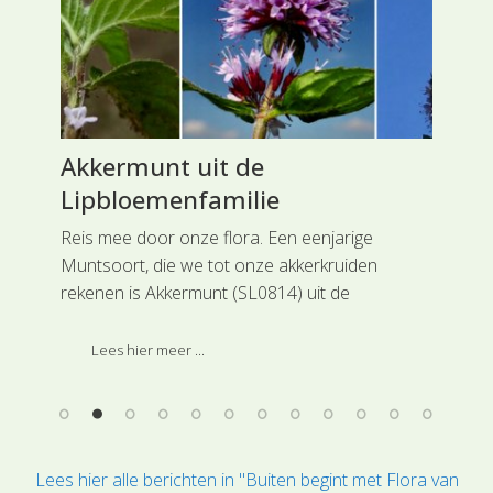
Akkermunt uit de
Mu
Lipbloemenfamilie
Kr
Reis mee door onze flora. Een eenjarige
Rei
Muntsoort, die we tot onze akkerkruiden
sta
t
rekenen is Akkermunt (SL0814) uit de
eig
.
Lipbloemenfamilie.
opv
Kru
Lees hier meer ...
Lees hier alle berichten in "Buiten begint met Flora van