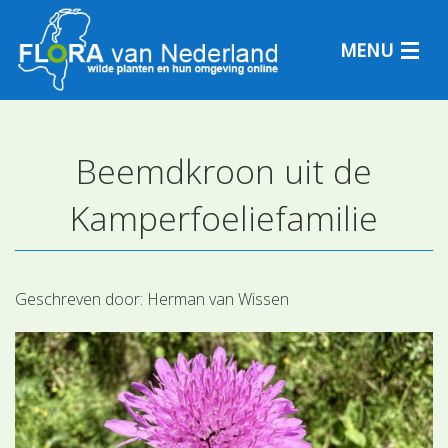
MENU
Beemdkroon uit de
Plantensoorten
Kamperfoeliefamilie
Plantengemeenschappen
Determineren
Geschreven door:
Herman van Wissen