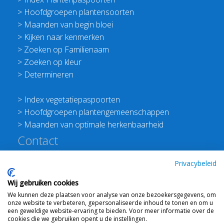
>
Hoofdgroepen plantensoorten
>
Maanden van begin bloei
>
Kijken naar kenmerken
>
Zoeken op Familienaam
>
Zoeken op kleur
>
Determineren
>
Index vegetatiepaspoorten
>
Hoofdgroepen plantengemeenschappen
>
Maanden van optimale herkenbaarheid
Contact
Redactie Flora van Nederland
Privacybeleid
>
Stichting Planten Dichterbij
Wij gebruiken cookies
E:
info@floravannederland.nl
We kunnen deze plaatsen voor analyse van onze bezoekersgegevens, om
Plein 1992 70F 6221JP Maastricht
onze website te verbeteren, gepersonaliseerde inhoud te tonen en om u
T: 06 41237586
een geweldige website-ervaring te bieden. Voor meer informatie over de
cookies die we gebruiken opent u de instellingen.
KVK: 76114821 btw: NL860512289B01