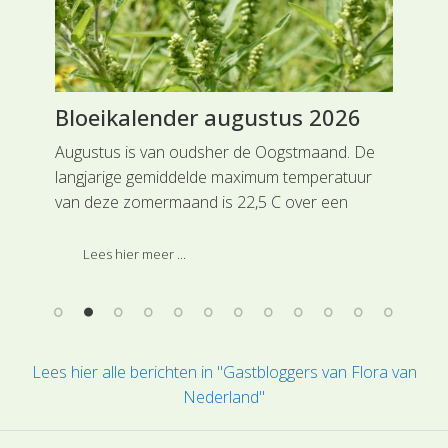
Bloeikalender augustus 2026
Sl
om
Augustus is van oudsher de Oogstmaand. De
De 
langjarige gemiddelde maximum temperatuur
kru
de
van deze zomermaand is 22,5 C over een
wat
n
langjarig gemiddelde 1991-2020, bron KNMI.
e
Voor onze wilde flora is het eveneens een
Lees hier meer ...
het
maand waarin veel planten, die eerder met hun
bloei begonnen zijn, tot zaadzetting komen.
Lees hier alle berichten in "Gastbloggers van Flora van
Nederland"