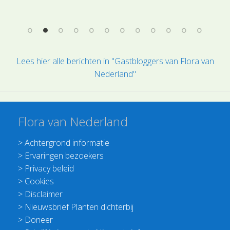
Lees hier alle berichten in "Gastbloggers van Flora van
Nederland"
Flora van Nederland
>
Achtergrond informatie
>
Ervaringen bezoekers
>
Privacy beleid
>
Cookies
>
Disclaimer
>
Nieuwsbrief Planten dichterbij
>
Doneer