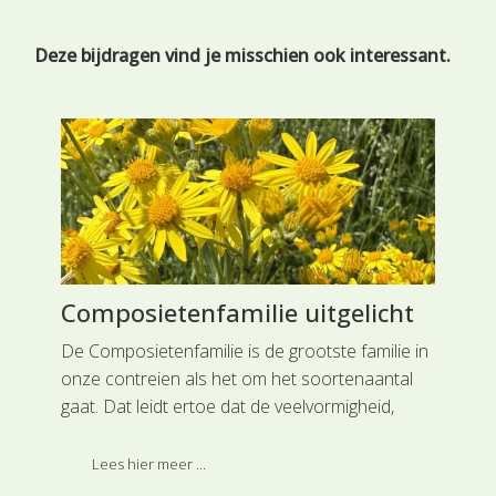
Deze bijdragen vind je misschien ook interessant.
Composietenfamilie uitgelicht
Co
De Composietenfamilie is de grootste familie in
In 
onze contreien als het om het soortenaantal
een
jes
gaat. Dat leidt ertoe dat de veelvormigheid,
De 
bijvoorbeeld wat de bladeren betreft erg groot
Res
is, van gaafrandig langwerpig, tot veerdelig
Lees hier meer ...
ingesneden en zelfs stekeltandig.