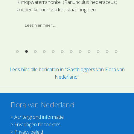
Klimopwaterranonkel (Ranunculus hederaceus)
nat
zouden kunnen vinden, staat nog een
dat
bijzondere ranonkelachtige.
zoa
par
Lees hier meer ...
pla
bep
Lees hier alle berichten in "Gastbloggers van Flora van
Nederland"
Flora van Nederland
>
Achtergrond informatie
>
Ervaringen bezoekers
>
Privacy beleid