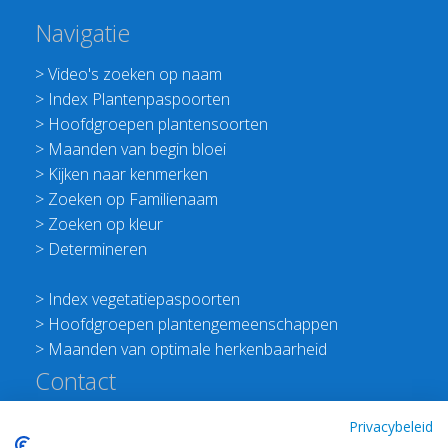
Navigatie
>
Video's zoeken op naam
>
Index Plantenpaspoorten
>
Hoofdgroepen plantensoorten
>
Maanden van begin bloei
>
Kijken naar kenmerken
>
Zoeken op Familienaam
>
Zoeken op kleur
>
Determineren
>
Index vegetatiepaspoorten
>
Hoofdgroepen plantengemeenschappen
>
Maanden van optimale herkenbaarheid
Contact
Redactie Flora van Nederland
Privacybeleid
>
Stichting Planten Dichterbij