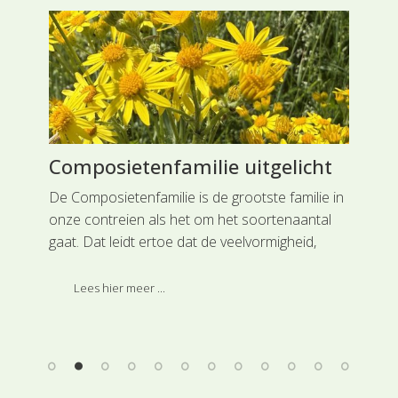
Composietenfamilie uitgelicht
Bl
De Composietenfamilie is de grootste familie in
Ker
onze contreien als het om het soortenaantal
dat
es
gaat. Dat leidt ertoe dat de veelvormigheid,
nor
, de
bijvoorbeeld wat de bladeren betreft erg groot
ook
is, van gaafrandig langwerpig, tot veerdelig
in b
Lees hier meer ...
ingesneden en zelfs stekeltandig.