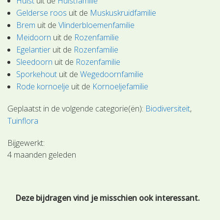
Hulst
uit de
Hulstfamilie
Gelderse roos
uit de
Muskuskruidfamilie
Brem
uit de
Vlinderbloemenfamilie
Meidoorn
uit de
Rozenfamilie
Egelantier
uit de
Rozenfamilie
Sleedoorn
uit de
Rozenfamilie
Sporkehout
uit de
Wegedoornfamilie
Rode kornoelje
uit de
Kornoeljefamilie
Geplaatst in de volgende categorie(ën):
Biodiversiteit
Tuinflora
Bijgewerkt:
4 maanden geleden
Deze bijdragen vind je misschien ook interessant.