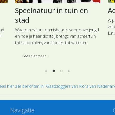
Speelnatuur in tuin en
Ad
stad
Wij,
zon
end
Waarom natuur onmisbaar is voor onze jeugd
Juni
l
en hoe je haar dichtbij brengt: van achtertuin
Tege
tot schoolplein, van bomen tot water en
zon
bodem.
goe
Lees hier meer ...
ees hier alle berichten in "Gastbloggers van Flora van Nederlan
Navigatie