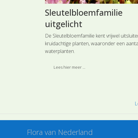
tigen
Sleutelbloemfamilie
uitgelicht
herkennen" over
De Sleutelbloemfamilie kent vrijwel uitsluit
n van specifieke
kruidachtige planten, waaronder een aanta
keer aandacht
waterplanten.
oemachtigen .
eks online
Lees hier meer ...
"Leuk om er eens
L
Flora van Nederland