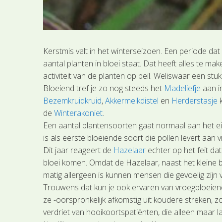
Kerstmis valt in het winterseizoen. Een periode da
aantal planten in bloei staat. Dat heeft alles te m
activiteit van de planten op peil. Weliswaar een stu
Bloeiend tref je zo nog steeds het
Madeliefje
aan i
Bezemkruidkruid
,
Akkermelkdistel
en
Herderstasje
k
de
Winterakoniet
.
Een aantal plantensoorten gaat normaal aan het eind
is als eerste bloeiende soort die pollen levert aan
Dit jaar reageert de
Hazelaar
echter op het feit da
bloei komen. Omdat de Hazelaar, naast het kleine b
matig allergeen is kunnen mensen die gevoelig zijn 
Trouwens dat kun je ook ervaren van vroegbloeiend
ze -oorspronkelijk afkomstig uit koudere streken,
verdriet van hooikoortspatiënten, die alleen maar 