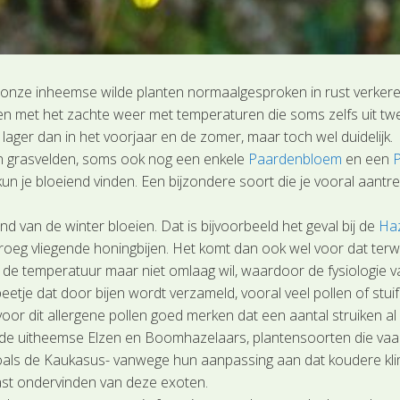
t onze inheemse wilde planten normaalgesproken in rust verkeren
aken met het zachte weer met temperaturen die soms zelfs uit twee
k lager dan in het voorjaar en de zomer, maar toch wel duidelijk.
n grasvelden, soms ook nog een enkele
Paardenbloem
en een
P
un je bloeiend vinden. Een bijzondere soort die je vooral aantre
 van de winter bloeien. Dat is bijvoorbeeld het geval bij de
Ha
 vroeg vliegende honingbijen. Het komt dan ook wel voor dat terw
t de temperatuur maar niet omlaag wil, waardoor de fysiologie v
eetje dat door bijen wordt verzameld, vooral veel pollen of stui
voor dit allergene pollen goed merken dat een aantal struiken al
e uitheemse Elzen en Boomhazelaars, plantensoorten die vaak 
 zoals de Kaukasus- vanwege hun aanpassing aan dat koudere kli
last ondervinden van deze exoten.