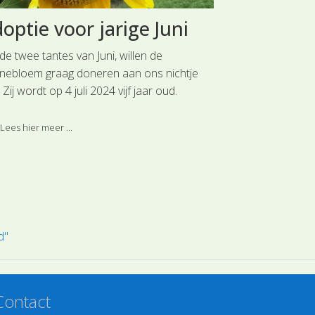
optie voor jarige Juni
Langs he
 de twee tantes van Juni, willen de
Wie aan de uite
nebloem graag doneren aan ons nichtje
aan de buitendi
. Zij wordt op 4 juli 2024 vijf jaar oud.
Ogenschijnlijk k
lijk met de eerste bloei van de
waterkant kaal z
nebloemen. We vinden zonnebloemen erg
overstromingsge
Lees hier meer ...
Lees hier meer 
d bij haar passen.
geschikt voor d
d"
Contact