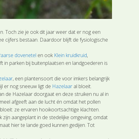
. Toch zie je ook dit jaar weer dat er nog een
 cijfers bestaan. Daardoor blijft de fysiologische
aarse dovenetel
en ook
Klein kruidkruid
,
ft in parken bij buitenplaatsen en landgoederen is
zelaar
, een plantensoort die voor imkers belangrijk
ijl er nog sneeuw ligt de
Hazelaar
al bloeit.
an de Hazelaar doorgaat en deze struiken nu al in
fmeel afgeeft aan de lucht én omdat het pollen
 bloeit: ze ervaren hooikoortsachtige klachten.
zijn aangeplant in de stedelijke omgeving, omdat
maat hier te lande goed kunnen gedijen. Tot