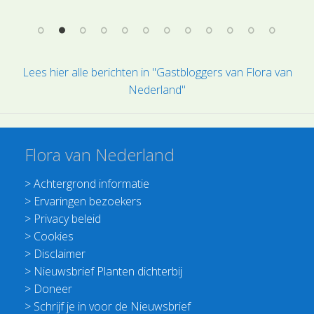
Lees hier alle berichten in "Gastbloggers van Flora van
Nederland"
Flora van Nederland
>
Achtergrond informatie
>
Ervaringen bezoekers
>
Privacy beleid
>
Cookies
>
Disclaimer
>
Nieuwsbrief Planten dichterbij
>
Doneer
>
Schrijf je in voor de Nieuwsbrief