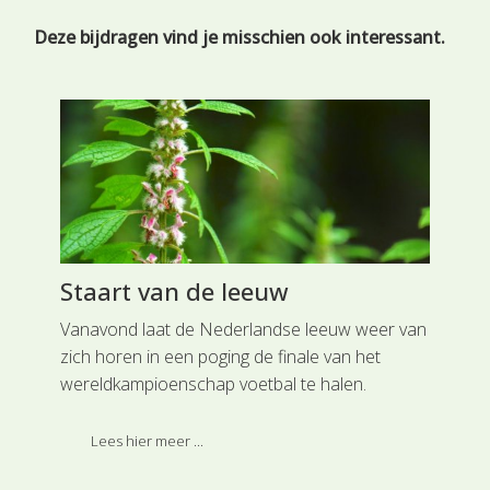
Deze bijdragen vind je misschien ook interessant.
Staart van de leeuw
Bo
Be
n
Vanavond laat de Nederlandse leeuw weer van
de
zich horen in een poging de finale van het
Bom
er
wereldkampioenschap voetbal te halen.
één
Daarom vandaag een toepasselijke plant die
blo
ei
wel eens van pas kan komen deze avond.
Lees hier meer ...
aan