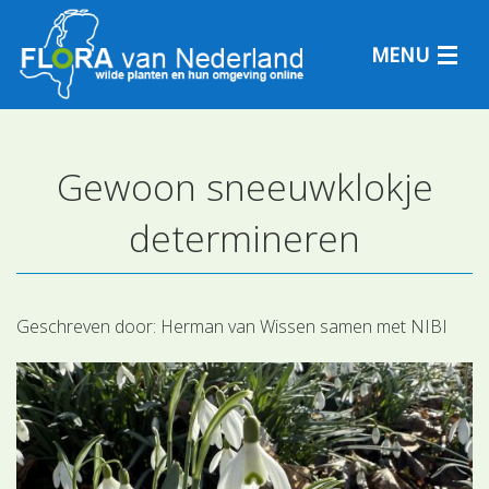
MENU
Gewoon sneeuwklokje
Plantensoorten
determineren
Plantengemeenschappen
Determineren
Geschreven door:
Herman van Wissen samen met NIBI