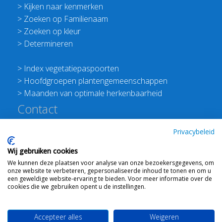
>
Kijken naar kenmerken
>
Zoeken op Familienaam
>
Zoeken op kleur
>
Determineren
>
Index vegetatiepaspoorten
>
Hoofdgroepen plantengemeenschappen
>
Maanden van optimale herkenbaarheid
Contact
Redactie Flora van Nederland
Privacybeleid
>
Stichting Planten Dichterbij
Wij gebruiken cookies
E:
info@floravannederland.nl
We kunnen deze plaatsen voor analyse van onze bezoekersgegevens, om
Plein 1992 70F 6221JP Maastricht
onze website te verbeteren, gepersonaliseerde inhoud te tonen en om u
T: 06 41237586
een geweldige website-ervaring te bieden. Voor meer informatie over de
cookies die we gebruiken opent u de instellingen.
KVK: 76114821 btw: NL860512289B01
Accepteer alles
Weigeren