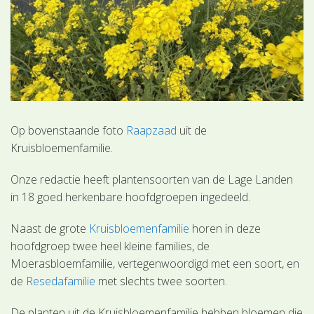
Op bovenstaande foto
Raapzaad
uit de
Kruisbloemenfamilie.
Onze redactie heeft plantensoorten van de Lage Landen
in 18 goed herkenbare hoofdgroepen ingedeeld.
Naast de grote
Kruisbloemenfamilie
horen in deze
hoofdgroep twee heel kleine families, de
Moerasbloemfamilie, vertegenwoordigd met een soort, en
de
Resedafamilie
met slechts twee soorten.
De planten uit de Kruisbloemenfamilie hebben bloemen die