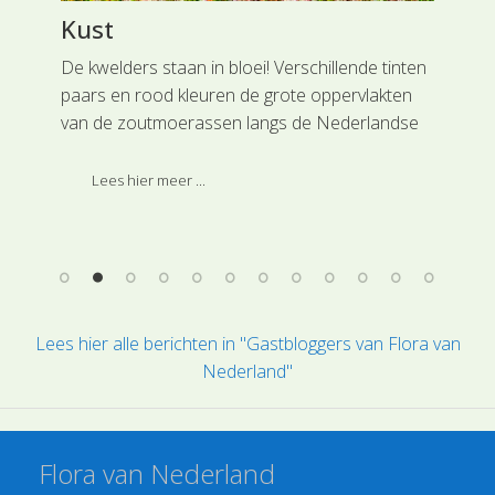
Kust
Ro
De kwelders staan in bloei! Verschillende tinten
Met
paars en rood kleuren de grote oppervlakten
sei
van de zoutmoerassen langs de Nederlandse
sch
kusten. De kwelders zijn met name te vinden
uit
e
aan de oostkanten van de Waddeneilanden
de 
Lees hier meer ...
(foto: Schiermonnikoog) en de Zeeuwse
Fra
eilanden. De getijdenverschillen en de beperkte
stroming van de zeearmen en de Waddenzee
zorgen ervoor dat fijn slik kan ophopen.
Lees hier alle berichten in "Gastbloggers van Flora van
Nederland"
Flora van Nederland