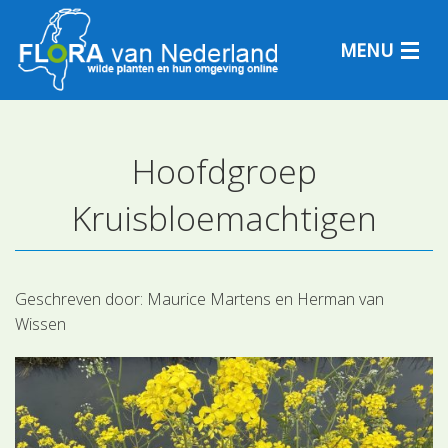
MENU
Hoofdgroep
Plantensoorten
Kruisbloemachtigen
Plantengemeenschappen
Determineren
Geschreven door:
Maurice Martens en Herman van
Wissen