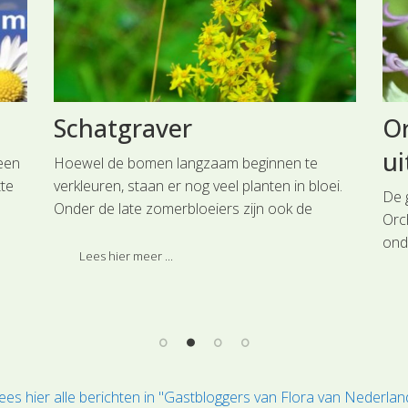
Schatgraver
Or
ui
 een
Hoewel de bomen langzaam beginnen te
tte
verkleuren, staan er nog veel planten in bloei.
De 
Onder de late zomerbloeiers zijn ook de
Orc
Guldenroedes te vinden.
ond
Lees hier meer ...
bla
ste
zij
ees hier alle berichten in "Gastbloggers van Flora van Nederlan