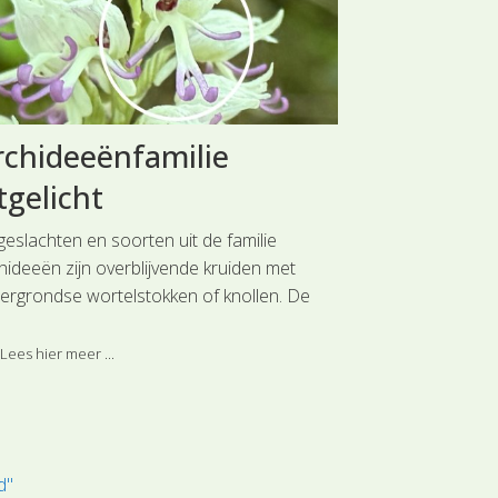
chideeënfamilie
Koolzaad
tgelicht
vergelijk
geslachten en soorten uit de familie
Koolzaad (Bras
hideeën zijn overblijvende kruiden met
(Brassica rapa) 
ergrondse wortelstokken of knollen. De
zijn enkele duidel
deren staan meestal verspreid aan de
ngel en hebben een gave bladrand. Soms
Lees hier meer ...
Lees hier meer 
n ze schubvormig.
d"