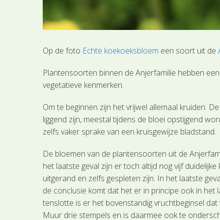
Op de foto
Echte koekoeksbloem
een soort uit de
Plantensoorten binnen de Anjerfamilie hebben een 
vegetatieve kenmerken.
Om te beginnen zijn het vrijwel allemaal kruiden. D
liggend zijn, meestal tijdens de bloei opstijgend w
zelfs vaker sprake van een kruisgewijze bladstand.
De bloemen van de plantensoorten uit de Anjerfamilie
het laatste geval zijn er toch altijd nog vijf duide
uitgerand en zelfs gespleten zijn. In het laatste ge
de conclusie komt dat het er in principe ook in het l
tenslotte is er het bovenstandig vruchtbeginsel dat v
Muur drie stempels en is daarmee ook te onderscheid