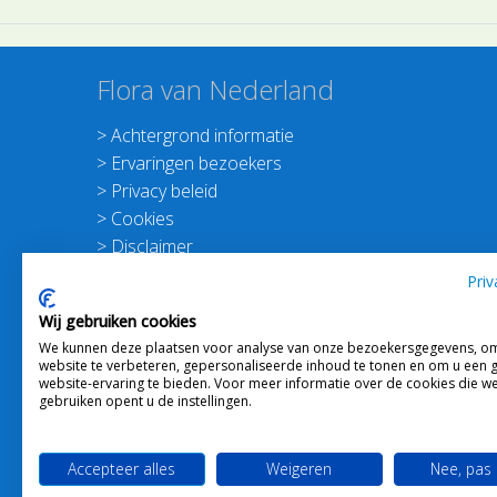
Flora van Nederland
>
Achtergrond informatie
>
Ervaringen bezoekers
>
Privacy beleid
>
Cookies
>
Disclaimer
>
Nieuwsbrief Planten dichterbij
Priv
>
Doneer
Wij gebruiken cookies
>
Schrijf je in voor de Nieuwsbrief
We kunnen deze plaatsen voor analyse van onze bezoekersgegevens, o
website te verbeteren, gepersonaliseerde inhoud te tonen en om u een 
website-ervaring te bieden. Voor meer informatie over de cookies die w
gebruiken opent u de instellingen.
Accepteer alles
Weigeren
Nee, pas