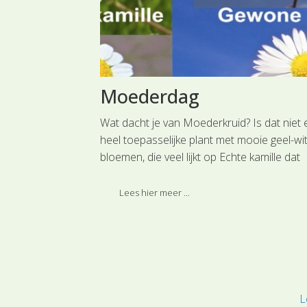
k Riet
Moederdag
augustus
Wat dacht je van Moederkruid? Is dat niet
heel toepasselijke plant met mooie geel-wi
bloemen, die veel lijkt op Echte kamille dat
vroeger ook moederkruid werd genoemd?
Lees hier meer ...
L