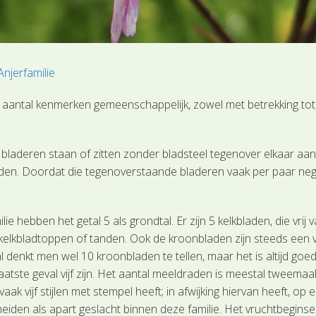
Anjerfamilie
aantal kenmerken gemeenschappelijk, zowel met betrekking tot 
e bladeren staan of zitten zonder bladsteel tegenover elkaar aan
orden. Doordat die tegenoverstaande bladeren vaak per paar nege
 hebben het getal 5 als grondtal. Er zijn 5 kelkbladen, die vrij v
lijke kelkbladtoppen of tanden. Ook de kroonbladen zijn steeds een
val denkt men wel 10 kroonbladen te tellen, maar het is altijd go
aatste geval vijf zijn. Het aantal meeldraden is meestal tweemaal v
aak vijf stijlen met stempel heeft; in afwijking hiervan heeft, op 
en als apart geslacht binnen deze familie. Het vruchtbeginsel gr