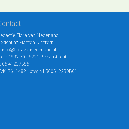
Contact
edactie Flora van Nederland
>
Stichting Planten Dichterbij
:
info@floravannederland.nl
lein 1992 70F 6221JP Maastricht
: 06 41237586
VK: 76114821 btw: NL860512289B01