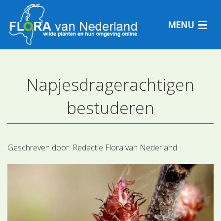
MENU
Napjesdragerachtigen
Plantensoorten
bestuderen
Plantengemeenschappen
Determineren
Geschreven door:
Redactie Flora van Nederland