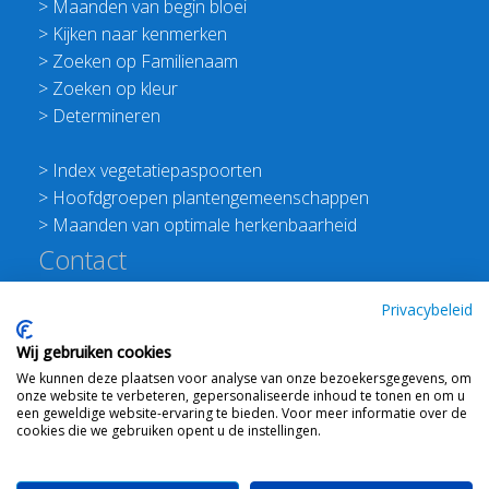
>
Maanden van begin bloei
>
Kijken naar kenmerken
>
Zoeken op Familienaam
>
Zoeken op kleur
>
Determineren
>
Index vegetatiepaspoorten
>
Hoofdgroepen plantengemeenschappen
>
Maanden van optimale herkenbaarheid
Contact
Redactie Flora van Nederland
Privacybeleid
>
Stichting Planten Dichterbij
Wij gebruiken cookies
E:
info@floravannederland.nl
We kunnen deze plaatsen voor analyse van onze bezoekersgegevens, om
Plein 1992 70F 6221JP Maastricht
onze website te verbeteren, gepersonaliseerde inhoud te tonen en om u
T: 06 41237586
een geweldige website-ervaring te bieden. Voor meer informatie over de
cookies die we gebruiken opent u de instellingen.
KVK: 76114821 btw: NL860512289B01