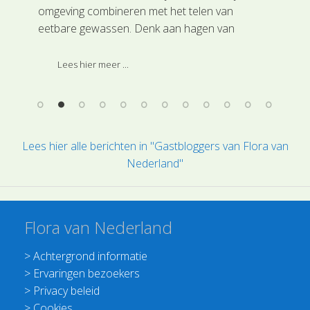
d.
omgeving combineren met het telen van
de 
eetbare gewassen. Denk aan hagen van
ver
grotere tuinen en perceelafscheidingen van
de
boerenland tussen akkers en weilanden. Het
Lees hier meer ...
er.
nieuwe boek van Madelon Oostwoud,
Voedselbosrand, is een inspirerend boek voor
iedereen die met de principes van
voedselbosbouw en permacultuur aan de slag
Lees hier alle berichten in "Gastbloggers van Flora van
wil.
Nederland"
Flora van Nederland
>
Achtergrond informatie
>
Ervaringen bezoekers
>
Privacy beleid
>
Cookies