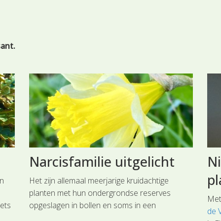
sant.
Narcisfamilie uitgelicht
N
p
En
Het zijn allemaal meerjarige kruidachtige
planten met hun ondergrondse reserves
Met
ets
opgeslagen in bollen en soms in een
de 
uk
wortelstok. De bladeren zijn vaak erg lang en