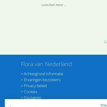
steen of gebouw van een vergelijkbaar
Lees hier meer ...
materiaal. De steden moeten dan ook gez
worden als de rotsige stukken van Nederla
Vooral tegen oude muren aan, weten plan
zich goed te handhaven.
L
Flora van Nederland
>
Achtergrond informatie
>
Ervaringen bezoekers
>
Privacy beleid
>
Cookies
>
Disclaimer
>
Nieuwsbrief Planten dichterbij
Priv