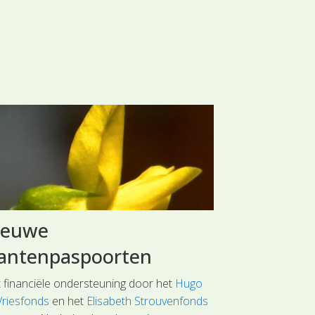
ieuwe
Weeroms
lantenpaspoorten
Na een lange, na
weer zien. Dat g
 financiële ondersteuning door het
Hugo
onopgemerkt voo
Vriesfonds
en het
Elisabeth Strouvenfonds
koolmezen en s