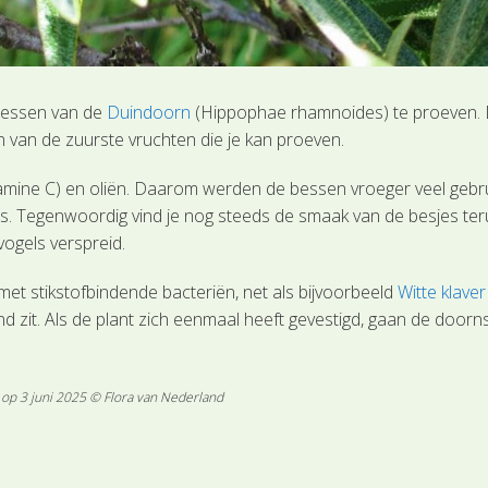
 bessen van de
Duindoorn
(Hippophae rhamnoides) te proeven. De 
een van de zuurste vruchten die je kan proeven.
tamine C) en oliën. Daarom werden de bessen vroeger veel gebrui
 Tegenwoordig vind je nog steeds de smaak van de besjes terug
vogels verspreid.
et stikstofbindende bacteriën, net als bijvoorbeeld
Witte klaver
nd zit. Als de plant zich eenmaal heeft gevestigd, gaan de door
 op 3 juni 2025 © Flora van Nederland