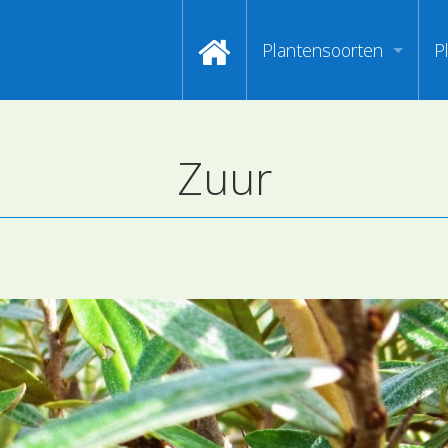
Plantensoorten
P
Video's zoeken op naa
I
Zuur
Index van plantenpasp
H
Hoofdgroepen plantens
M
Maanden van begin bloe
Zoeken op Familienam
Kijken naar kenmerken
Zoeken op kleur