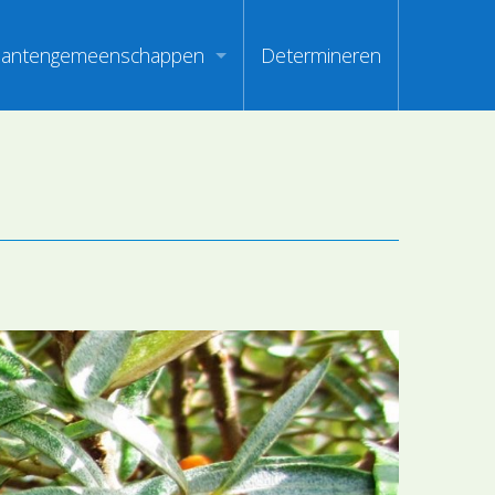
lantengemeenschappen
Determineren
m
ndex van vegetatiepaspoorten
oorten
oofdgroepen plantengemeenschappen
oorten
aanden van optimale herkenbaarheid
i
en