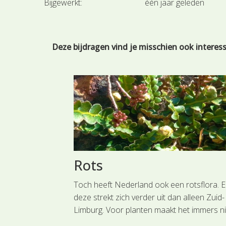
Bijgewerkt:
één jaar geleden
Deze bijdragen vind je misschien ook interes
eien
Rots
bestuderen en
Toch heeft Nederland ook een rotsflora. 
an met “Laat
deze strekt zich verder uit dan alleen Zuid-
Limburg. Voor planten maakt het immers ni
uit of een rots bestaat uit een natuurlijk st