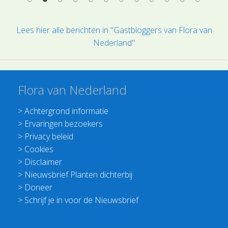
Lees hier alle berichten in "Gastbloggers van Flora van
Nederland"
Flora van Nederland
>
Achtergrond informatie
>
Ervaringen bezoekers
>
Privacy beleid
>
Cookies
>
Disclaimer
>
Nieuwsbrief Planten dichterbij
>
Doneer
>
Schrijf je in voor de Nieuwsbrief