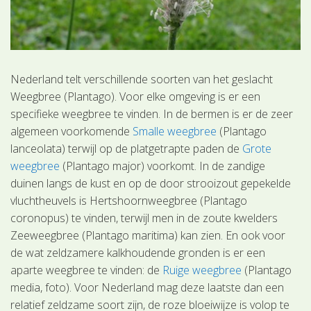
Nederland telt verschillende soorten van het geslacht
Weegbree (Plantago). Voor elke omgeving is er een
specifieke weegbree te vinden. In de bermen is er de zeer
algemeen voorkomende
Smalle weegbree
(Plantago
lanceolata) terwijl op de platgetrapte paden de
Grote
weegbree
(Plantago major) voorkomt. In de zandige
duinen langs de kust en op de door strooizout gepekelde
vluchtheuvels is Hertshoornweegbree (Plantago
coronopus) te vinden, terwijl men in de zoute kwelders
Zeeweegbree (Plantago maritima) kan zien. En ook voor
de wat zeldzamere kalkhoudende gronden is er een
aparte weegbree te vinden: de
Ruige weegbree
(Plantago
media, foto). Voor Nederland mag deze laatste dan een
relatief zeldzame soort zijn, de roze bloeiwijze is volop te