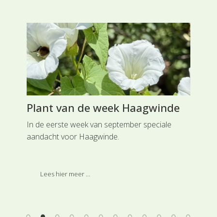
Plant van de week Haagwinde
Pl
In de eerste week van september speciale
Het
aandacht voor Haagwinde.
Naa
le
voo
Bij
(So
Lees hier meer ...
zij
str