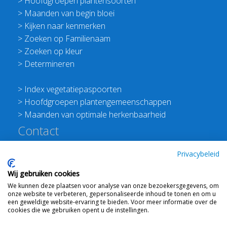
>
Hoofdgroepen plantensoorten
>
Maanden van begin bloei
>
Kijken naar kenmerken
>
Zoeken op Familienaam
>
Zoeken op kleur
>
Determineren
>
Index vegetatiepaspoorten
>
Hoofdgroepen plantengemeenschappen
>
Maanden van optimale herkenbaarheid
Contact
Redactie Flora van Nederland
Privacybeleid
>
Stichting Planten Dichterbij
Wij gebruiken cookies
E:
info@floravannederland.nl
We kunnen deze plaatsen voor analyse van onze bezoekersgegevens, om
Plein 1992 70F 6221JP Maastricht
onze website te verbeteren, gepersonaliseerde inhoud te tonen en om u
T: 06 41237586
een geweldige website-ervaring te bieden. Voor meer informatie over de
cookies die we gebruiken opent u de instellingen.
KVK: 76114821 btw: NL860512289B01