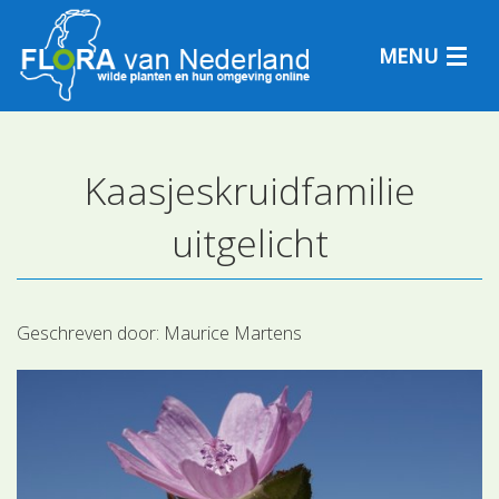
MENU
Kaasjeskruidfamilie
Plantensoorten
uitgelicht
Plantengemeenschappen
Determineren
Geschreven door:
Maurice Martens