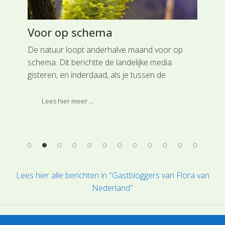
Voor op schema
Pl
om
De natuur loopt anderhalve maand voor op
In 
schema. Dit berichtte de landelijke media
aan
aam
gisteren, en inderdaad, als je tussen de
regendruppels door goed om je heen kijkt, zie al
overal al de eerste voortekenen van de lente.
Lees hier meer ...
Lees hier alle berichten in "Gastbloggers van Flora van
Nederland"