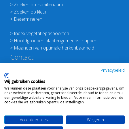
>
Zoeken op Familienaam
>
Zoeken op kleur
>
Determineren
>
Index vegetatiepaspoorten
>
Hoofdgroepen plantengemeenschappen
>
Maanden van optimale herkenbaarheid
Contact
Redactie Flora van Nederland
Privacybeleid
>
Stichting Planten Dichterbij
Wij gebruiken cookies
E:
info@floravannederland.nl
We kunnen deze plaatsen voor analyse van onze bezoekersgegevens, om
Plein 1992 70F 6221JP Maastricht
onze website te verbeteren, gepersonaliseerde inhoud te tonen en om u
T: 06 41237586
een geweldige website-ervaring te bieden. Voor meer informatie over de
cookies die we gebruiken opent u de instellingen.
KVK: 76114821 btw: NL860512289B01
Accepteer alles
Weigeren
Webdesign
Ton Haex
voor © 2008 - 2026 Flora van