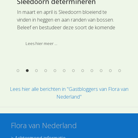
Sleedoorn determineren
St
In maart en april is Sleedoorn bloeiend te
Dez
ver
vinden in heggen en aan randen van bossen.
bos
n
Beleef en bestudeer deze soort de komende
wor
dagen eens van dichtbij. Zet een takje in een
van
vaasje voor je raam.
Lees hier meer ...
Lees hier alle berichten in "Gastbloggers van Flora van
Nederland"
Flora van Nederland