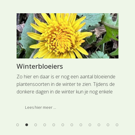
Winterbloeiers
St
 tot
Zo hier en daar is er nog een aantal bloeiende
Nog
plantensoorten in de winter te zien. Tijdens de
gro
en
donkere dagen in de winter kun je nog enkele
Lag
plantensoorten in bloei bij jou in de buurt
Ned
ontmoeten.
nas
Lees hier meer ...
Sta