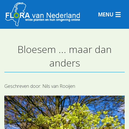
MENU
Bloesem ... maar dan
Plantensoorten
anders
Plantengemeenschappen
Determineren
Geschreven door:
Nils van Rooijen