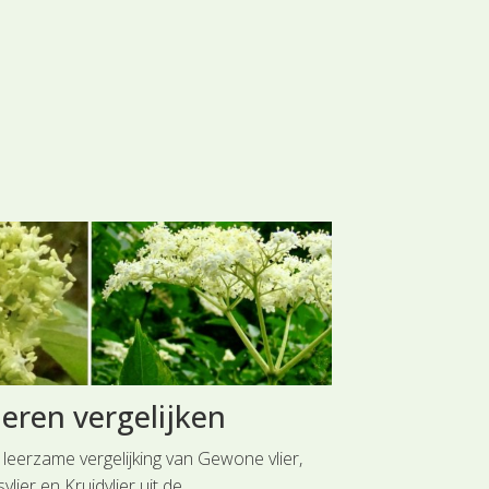
ieren vergelijken
Hoofdgr
Wolfska
 leerzame vergelijking van Gewone vlier,
vlier en Kruidvlier uit de