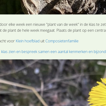
door elke week een nieuwe "plant van de week" in de klas te zet
t de plant de hele week meegaat. Plaats de plant op een centra
acht voor
Klein hoefblad
uit
Composietenfamilie
de klas zien en bespreek samen een aantal kenmerken en bijzon