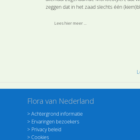
te breken en de
zeggen dat in het zaad slechts één (kiem)b
 bloei. Om dit te
zit dat bij de kieming van het zaad tevoorsc
samen met
komt.
Lees hier meer ...
erland een
nderen! Het
ast helemaal bij
l, stap naar
es!
L
Flora van Nederland
>
Achtergrond informatie
>
Ervaringen bezoekers
>
Privacy beleid
>
Cookies