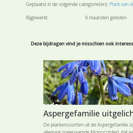
Geplaatst in de volgende categorie(ën):
Plant van 
Bijgewerkt:
6 maanden geleden
Deze bijdragen vind je misschien ook interes
n in de
Aspergefamilie uitgelic
De plantensoorten uit de Aspergefamilie zi
allemaal zogenaamde Monocotylen; dat wi