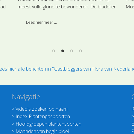
lad
meest volle glorie te bewonderen. De bladeren
Mus
hijn
Esdoorns (Acer pseudoplatanus) en
Amerikaanse eiken (Quercus rubra) verkleuren
Lees hier meer ...
tot fel rood.
ees hier alle berichten in "Gastbloggers van Flora van Nederlan
Navigatie
>
Video's zoeken op naam
R
>
Index Plantenpaspoorten
>
Hoofdgroepen plantensoorten
E
>
Maanden van begin bloei
P