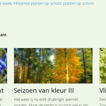
de week
Inheemse planten op school
planten op school
sant.
ht
Seizoen van kleur III
Vl
jn
Het weer is nu echt druileriger aan het
Een
l
worden. Maar de herfst is nu toch wel in zijn
Tros