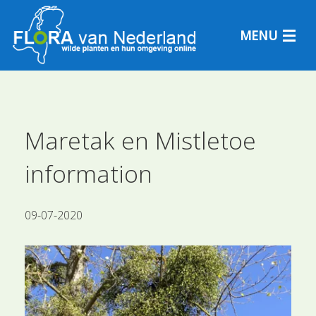
MENU
Plantensoorten
Maretak en Mistletoe
information
Plantengemeenschappen
Determineren
09-07-2020