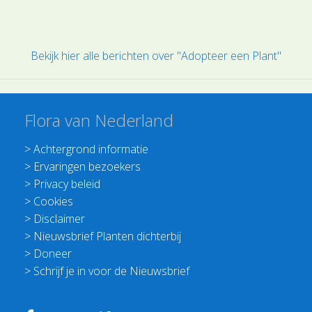
Bekijk hier alle berichten over "Adopteer een Plant"
Flora van Nederland
>
Achtergrond informatie
>
Ervaringen bezoekers
>
Privacy beleid
>
Cookies
>
Disclaimer
>
Nieuwsbrief Planten dichterbij
>
Doneer
>
Schrijf je in voor de Nieuwsbrief