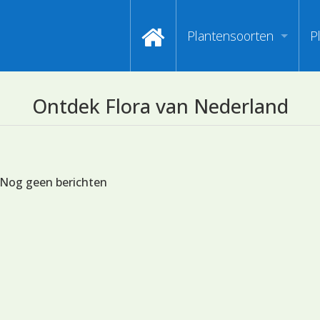
Plantensoorten
P
Video's zoeken op naa
I
Ontdek Flora van Nederland
Index van plantenpasp
H
Hoofdgroepen plantens
M
Nog geen berichten
Maanden van begin bloe
Zoeken op Familienam
Kijken naar kenmerken
Zoeken op kleur