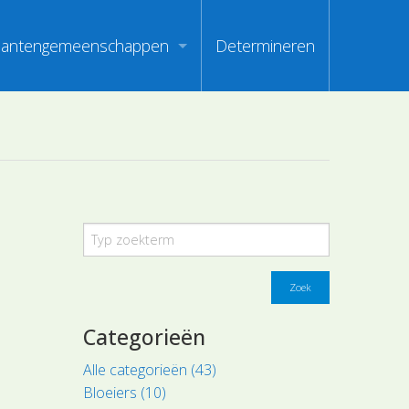
lantengemeenschappen
Determineren
m
ndex van vegetatiepaspoorten
oorten
oofdgroepen plantengemeenschappen
oorten
aanden van optimale herkenbaarheid
i
en
Zoek
Categorieën
Alle categorieën (43)
Bloeiers (10)