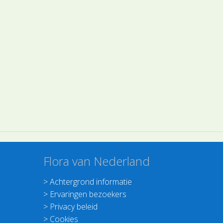
Flora van Nederland
>
Achtergrond informatie
>
Ervaringen bezoekers
>
Privacy beleid
>
Cookies