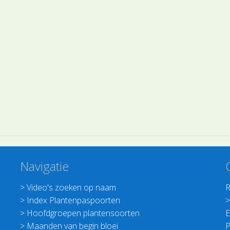
Navigatie
>
Video's zoeken op naam
R
>
Index Plantenpaspoorten
>
Hoofdgroepen plantensoorten
E
>
Maanden van begin bloei
P